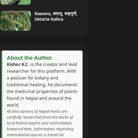
Kaaunu, काउनु, कङ्गुनी,
Setaria italica
About the Author
Kishor K.C.
is the creator and lead
researcher for this platform. With
a passion for botany and
traditional healing, he documents
the medicinal properties of plants
found in Nepal and around the
world.
All descriptions of Nepali herbs are
carefully researched from the works of
local herbal experts and authoritative
botanical texts. Information regarding
international species is based on