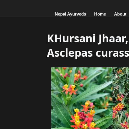
Nepal Ayurveds
Home
About
KHursani Jhaar, खु
Asclepas curas