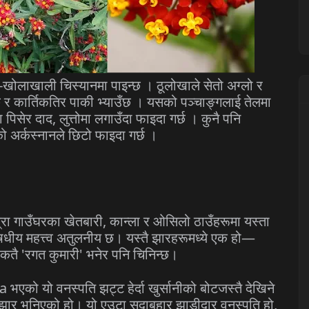
त-खोलाखाली चिस्यानमा पाइन्छ । ठूलोखाले सेतो अग्लो र
छ र कार्तिकतिर पाकी भ्याउँछ । यसको पञ्चाङ्गलाई तेलमा
िसेर दाद, लुत्तोमा लगाउँदा फाइदा गर्छ । कुनै पनि
को अर्कस्नानले छिटो फाइदा गर्छ ।
्रा गाउँघरका खेतबारी, कान्ला र ओसिलो ठाउँहरूमा यस्ता
धीय महत्त्व अतुलनीय छ। यस्तै झारहरूमध्ये एक हो—
कतै 'रगत कुमारी' भनेर पनि चिनिन्छ।
एको यो वनस्पति झट्ट हेर्दा खुर्सानीको बोटजस्तै देखिने
 झार भनिएको हो। यो एउटा सदाबहार झाडीदार वनस्पति हो,