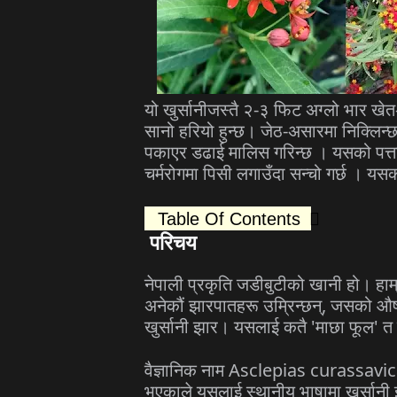
यो खुर्सानीजस्तै २-३ फिट अग्लो भार खे
सानो हरियो हुन्छ। जेठ-असारमा निक्लिन्
पकाएर डढाई मालिस गरिन्छ । यसको पत्ता प
चर्मरोगमा पिसी लगाउँदा सन्चो गर्छ । यस
Table Of Contents
परिचय
नेपाली प्रकृति जडीबुटीको खानी हो। हाम
अनेकौं झारपातहरू उम्रिन्छन्, जसको औष
खुर्सानी झार। यसलाई कतै 'माछा फूल' त 
वैज्ञानिक नाम Asclepias curassavica भ
भएकाले यसलाई स्थानीय भाषामा खुर्सानी