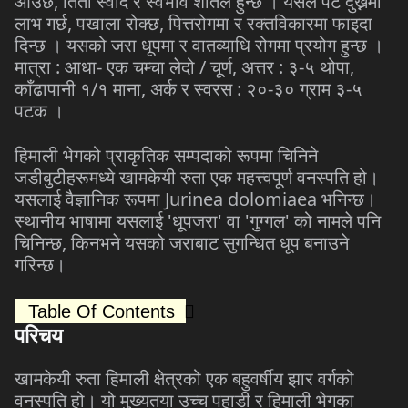
आउँछ, तितो स्वाद र स्वभाव शीतल हुन्छ । यसले पेट दुख्नेमा
लाभ गर्छ, पखाला रोक्छ, पित्तरोगमा र रक्तविकारमा फाइदा
दिन्छ । यसको जरा धूपमा र वातव्याधि रोगमा प्रयोग हुन्छ ।
मात्रा : आधा- एक चम्चा लेदो / चूर्ण, अत्तर : ३-५ थोपा,
काँढापानी १/१ माना, अर्क र स्वरस : २०-३० ग्राम ३-५
पटक ।
हिमाली भेगको प्राकृतिक सम्पदाको रूपमा चिनिने
जडीबुटीहरूमध्ये खामकेयी रुता एक महत्त्वपूर्ण वनस्पति हो।
यसलाई वैज्ञानिक रूपमा Jurinea dolomiaea भनिन्छ।
स्थानीय भाषामा यसलाई 'धूपजरा' वा 'गुग्गल' को नामले पनि
चिनिन्छ, किनभने यसको जराबाट सुगन्धित धूप बनाउने
गरिन्छ।
Table Of Contents
परिचय
खामकेयी रुता हिमाली क्षेत्रको एक बहुवर्षीय झार वर्गको
वनस्पति हो। यो मुख्यतया उच्च पहाडी र हिमाली भेगका