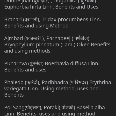
Dudhe jhar (दुधे झार) , Dugdhika ( दुग्धिका)
Euphorbia hirta Linn. Benefits and Uses
Branari (व्रणारी), Tridax procumbens Linn.
Benefits and using Method
Ajmbari (अजम्बरी ), Parnabeej ( पर्णबीज)
Bryophyllum pinnatum (Lam.) Oken Benefits
and using methods
Punarnva (पुनर्नवा) Boerhavia diffusa Linn.
Benefits and uses
Phaledo (फलेदो), Paribhadra (पारिभद्र) Erythrina
variegata Linn. Using method, uses and
Benefits
Poi Saag(पोइसाग), Potaki( पोतकी) Basella alba
Linn. Benefits, uses and using method