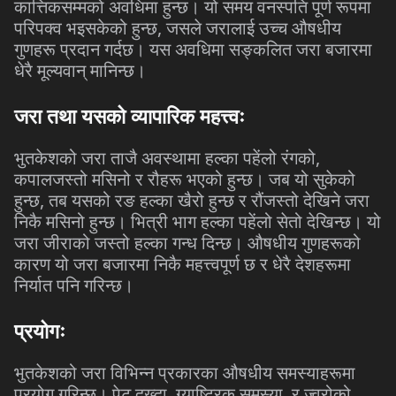
कात्तिकसम्मको
अवधिमा
हुन्छ।
यो
समय
वनस्पति
पूर्ण
रूपमा
परिपक्व
भइसकेको
हुन्छ
,
जसले
जरालाई
उच्च
औषधीय
गुणहरू
प्रदान
गर्दछ।
यस
अवधिमा
सङ्कलित
जरा
बजारमा
धेरै
मूल्यवान्
मानिन्छ।
जरा
तथा
यसको
व्यापारिक
महत्त्वः
भुतकेशको
जरा
ताजै
अवस्थामा
हल्का
पहेंलो
रंगको
,
कपालजस्तो
मसिनो
र
रौहरू
भएको
हुन्छ।
जब
यो
सुकेको
हुन्छ
,
तब
यसको
रङ
हल्का
खैरो
हुन्छ
र
रौंजस्तो
देखिने
जरा
निकै
मसिनो
हुन्छ।
भित्री
भाग
हल्का
पहेंलो
सेतो
देखिन्छ।
यो
जरा
जीराको
जस्तो
हल्का
गन्ध
दिन्छ।
औषधीय
गुणहरूको
कारण
यो
जरा
बजारमा
निकै
महत्त्वपूर्ण
छ
र
धेरै
देशहरूमा
निर्यात
पनि
गरिन्छ।
प्रयोगः
भुतकेशको
जरा
विभिन्न
प्रकारका
औषधीय
समस्याहरूमा
प्रयोग
गरिन्छ।
पेट
दुख्दा
,
ग्याष्ट्रिक
समस्या
,
र
ज्वरोको