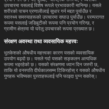
उपचारमा
यसलाई
विशेष
रूपले
प्रभावकारी
मानिन्छ।
यसले
शरीरको
पाचन
प्रणालीलाई
सुधार
गर्न
मद्दत
पुर्याउँछ
र
स्वास्थ्य
समस्याहरूको
उपचारमा
सघाउ
पुर्याउँछ।
परम्परागत
रूपमा
यसलाई
जडिबुटीको
रूपमा
पनि
प्रयोग
गरिन्छ
,
र
ग्रामीण
क्षेत्रमा
यो
घरेलु
उपचारको
रूपमा
प्रख्यात
छ।
संरक्षण
अवस्था
तथा
व्यवसायिक
महत्त्वः
भुतकेशको
औषधीय
महत्त्वका
कारण
यसको
व्यवसायिक
उपयोग
बढ्दो
छ।
यसले
गर्दा
यसको
सङ्कलन
अत्यधिक
रूपमा
भइरहेको
छ।
यसको
संरक्षणमा
ध्यान
दिन
जरुरी
छ
,
ताकि
यो
वनस्पति
दीर्घकालसम्म
टिकिरहोस्
र
यसको
औषधीय
गुणहरू
भविष्यका
पुस्ताहरूलाई
पनि
फाइदा
पुग्न
सकोस्।