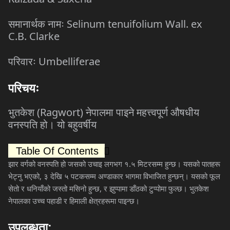
समानार्थक
नामः
Selinum tenuifolium Wall. ex
C.B. Clarke
परिवारः
Umbelliferae
परिचयः
भुतकेश
(Ragwort)
नेपालमा
पाइने
महत्त्वपूर्ण
औषधीय
वनस्पति
हो।
यो
बहुवर्षीय
Table Of Contents
झार
वर्गको
वनस्पति
हो
जसको
उचाइ
लगभग
१
.
५
मिटरसम्म
हुन्छ।
यसको
पातहरू
भेट्नु
भएको
,
३
देखि
५
पटकसम्म
अण्डाकार
भागमा
विभाजित
हुन्छन्।
यसको
फूल
सेतो
र
धनियाँको
जस्तो
मसिनो
हुन्छ
,
र
झुप्पामा
डाँठको
टुप्पोमा
फुल्छ।
भुतकेश
नेपालका
उच्च
पहाडी
र
हिमाली
क्षेत्रहरूमा
पाइन्छ।
उपलब्धता
: