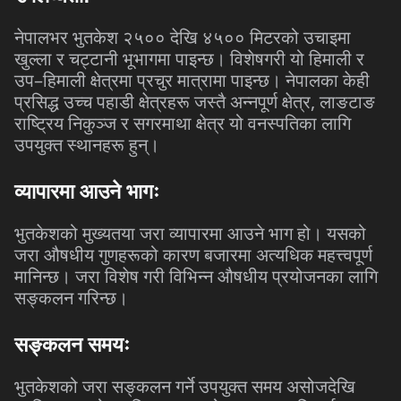
नेपालभर
भुतकेश
२५००
देखि
४५००
मिटरको
उचाइमा
खुल्ला
र
चट्टानी
भूभागमा
पाइन्छ।
विशेषगरी
यो
हिमाली
र
उप
–
हिमाली
क्षेत्रमा
प्रचुर
मात्रामा
पाइन्छ।
नेपालका
केही
प्रसिद्ध
उच्च
पहाडी
क्षेत्रहरू
जस्तै
अन्नपूर्ण
क्षेत्र
,
लाङटाङ
राष्ट्रिय
निकुञ्ज
र
सगरमाथा
क्षेत्र
यो
वनस्पतिका
लागि
उपयुक्त
स्थानहरू
हुन्।
व्यापारमा
आउने
भागः
भुतकेशको
मुख्यतया
जरा
व्यापारमा
आउने
भाग
हो।
यसको
जरा
औषधीय
गुणहरूको
कारण
बजारमा
अत्यधिक
महत्त्वपूर्ण
मानिन्छ।
जरा
विशेष
गरी
विभिन्न
औषधीय
प्रयोजनका
लागि
सङ्कलन
गरिन्छ।
सङ्कलन
समयः
भुतकेशको
जरा
सङ्कलन
गर्ने
उपयुक्त
समय
असोजदेखि