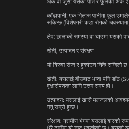
अर्क वा जुस: यसको पात र फूलको अर्क २०
काँढापानी: एक गिलास पानीमा फूल उमाल
सकिन्छ (विशेषगरी कडा रोगको अवस्थाम
लेप: छालाको समस्या वा घाउमा यसको प
खेती, उत्पादन र संरक्षण
यो बिरुवा रोप्न र हुर्काउन निकै सजिलो छ
खेती: यसलाई बीउबाट भन्दा पनि डाँठ (
वृक्षारोपणका लागि उत्तम समय हो।
उत्पादन: यसलाई खासै मलजलको आवश्यकता 
गर्नु राम्रो हुन्छ।
संरक्षण: ग्रामीण भेगमा यसलाई बारको रू
धेरै ठाउँमा यो नष्ट भइरहेको छ। यसको व