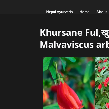
Nepal Ayurveds
Home
About
Khursane Ful,खुर्सा
Malvaviscus ar