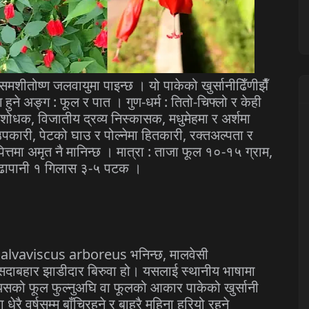
समशीतोष्ण जलवायुमा पाइन्छ । यो पाकेको खुर्सानीढिँणीझैँ
ोग हुने अङ्ग : फूल र पात । गुण-धर्म : तितो-चिफ्लो र केही
धक, विजातीय द्रव्य निस्कासक, मधुमेहमा र अर्शमा
कारी, पेटको घाउ र पोल्नेमा हितकारी, रक्तअल्पता र
्तमा अमृत नै मानिन्छ । मात्रा : ताजा फूल १०-१५ ग्राम,
काँढापानी १ गिलास ३-५ पटक ।
ा Malvaviscus arboreus भनिन्छ, मालवेसी
 सदाबहार झाडीदार बिरुवा हो। यसलाई स्थानीय भाषामा
 यसको फूल फुल्नुअघि वा फूलको आकार पाकेको खुर्सानी
धेरै वर्षसम्म बाँचिरहने र बाह्रै महिना हरियो रहने