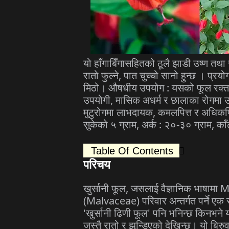
यो हाँगाबिँगासहितको ठूलै झाडी उष्ण तथा 
रातो फुल्ने, पात चुच्चो सानो हुन्छ । प्रय
मिठो। औषधीय उपयोग : यसको फूल रक्तशो
उपयोगी, मासिक अधर्म र छालाका रोगमा उप
मुटुरोगमा लाभदायक, कमलपित्त र अधिकपित
सुकेको ५ ग्राम, अर्क : २०-३० ग्राम, 
Table Of Contents
परिचय
खुर्सानी फूल, जसलाई वैज्ञानिक भाषाम
(Malvaceae) परिवार अन्तर्गत पर्ने एक
'खुर्सानी ढिणी फूल' पनि भनिन्छ किनभने
जस्तै रातो र झुन्डिएको देखिन्छ। यो बिरुवा 