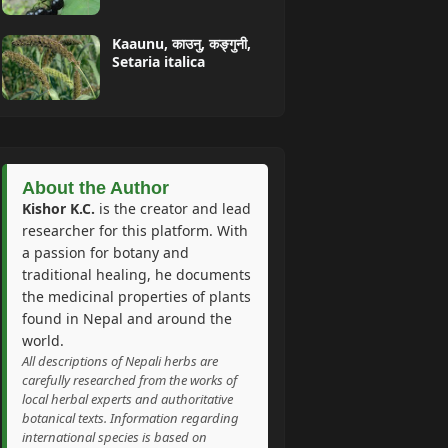
Kaaunu, काउनु, कङ्गुनी,
Setaria italica
About the Author
Kishor K.C.
is the creator and lead
researcher for this platform. With
a passion for botany and
traditional healing, he documents
the medicinal properties of plants
found in Nepal and around the
world.
All descriptions of Nepali herbs are
carefully researched from the works of
local herbal experts and authoritative
botanical texts. Information regarding
international species is based on