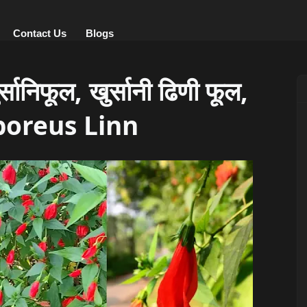
Contact Us
Blogs
निफूल, खुर्सानी ढिणी फूल,
boreus Linn