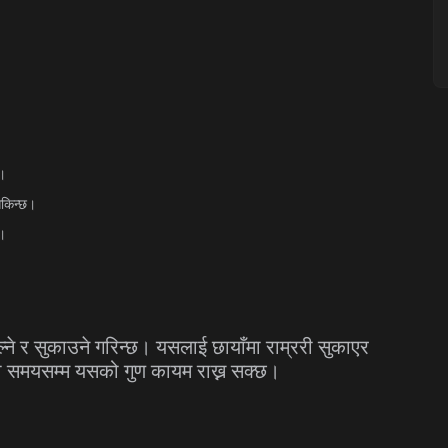
े।
किन्छ।
।
्ने
र
सुकाउने
गरिन्छ।
यसलाई
छायाँमा
राम्ररी
सुकाएर
ो
समयसम्म
यसको
गुण
कायम
राख्न
सक्छ।