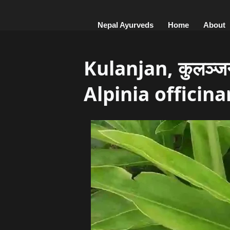
Nepal Ayurveds
Home
About
Kulanjan, कुलञ्जन,
Alpinia officin