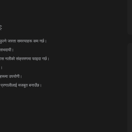
्
:
फुल्ने
जस्ता
समस्याहरू
कम
गर्छ।
लाभदायी।
वास
नलीको
संक्रमणमा
फाइदा
गर्छ।
छ।
गहरूमा
उपयोगी।
प्रणालीलाई
मजबूत
बनाउँछ।