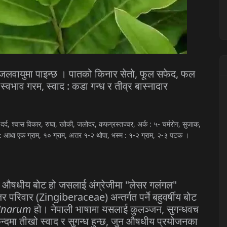
जलवायुमा
पाइन्छ
।
पातको
किनार
सेतो
,
फूल
सफेद
,
फल
स्वभाव
गरम
,
स्वाद
:
कडा
गन्ध
र
तीव्र
बास्नादार
,
दर्द
,
श्वास
विकार
,
रुघा
,
खोकी
,
जलोदर
,
कफग्रस्तज्वर
,
अर्क
:
५
-
चर्मरोग
,
सुजाक
,
:
आधा
एक
ग्राम
,
१०
ग्राम
,
अत्तर
१
-
२
थोपा
,
भस्म
:
१
-
२
ग्राम
,
२
-
३
पटक
।
औषधीय
बोट
हो
जसलाई
अंग्रेजीमा
"
लेसर
गलंगल
"
जर
परिवार
(Zingiberaceae)
अन्तर्गत
पर्ने
बहुवर्षीय
बोट
cinarum
हो।
नेपाली
भाषामा
यसलाई
कुलञ्जन
,
सुगन्धवच
न्दमा
तीखो
स्वाद
र
सुगन्ध
हुन्छ
,
जुन
औषधीय
प्रयोजनका