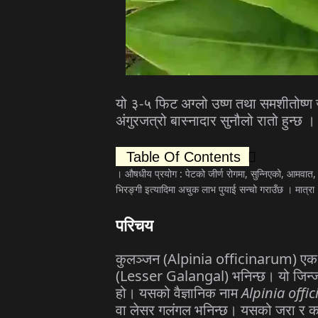
यो
३
-
५
फिट
अग्लो
उष्ण
तथा
समशीतोष्ण
अंगुरजत्रो
बास्नादार
सुनौलो
रातो
हुन्छ
।
Table Of Contents
।
औषधीय
प्रयोग
:
पेटको
जीर्ण
रोगमा
,
सुन्निएको
,
आमवात
भिरङ्गी
इत्यादिमा
अचुक
लाभ
पुयाई
सन्चो
गराउँछ
।
मात्रा
परिचय
कुलञ्जन
(Alpinia officinarum)
एक
(Lesser Galangal)
भनिन्छ।
यो
जिन्
हो।
यसको
वैज्ञानिक
नाम
Alpinia offi
वा
लेसर
गलंगल
भनिन्छ।
यसको
जरा
र
क