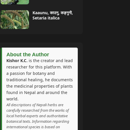
Kaaunu, काउनु, कङ्गुनी,
Setaria italica
About the Author
Kishor K.C.
is the creator and lead
researcher for this platform. With
a passion for botany and
traditional healing, he documents
the medicinal properties of plants
found in Nepal and around the
world.
All descriptions of Nepali herbs are
carefully researched from the works of
local herbal experts and authoritative
botanical texts. Information regarding
international species is based on