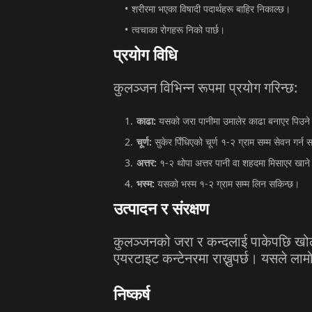
शरीरमा
भएका
विषादी
पदार्थहरू
बाहिर
निकाल्छ।
त्वचाका
रोगहरू
निको
पार्छ।
प्रयोग
विधि
कुलञ्जन
विभिन्न
रूपमा
प्रयोग
गरिन्छ
:
काढा
:
यसको
जरा
पानीमा
उमालेर
काढा
बनाएर
पिउन
चूर्ण
:
सुकेर
पिँधिएको
चूर्ण
१
-
२
ग्राम
सम्म
सेवन
गर्न
स
अत्तर
:
१
-
२
थोपा
अत्तर
पानी
वा
शहदमा
मिसाएर
खाने
भस्म
:
यसको
भस्म
१
-
२
ग्राम
सम्म
लिन
सकिन्छ।
उत्पादन
र
संरक्षण
कुलञ्जनको
जरा
र
कन्दलाई
पाकेपछि
खोल
एयरटाइट
कन्टेनरमा
राख्नुपर्छ।
यसले
लाम
निष्कर्ष