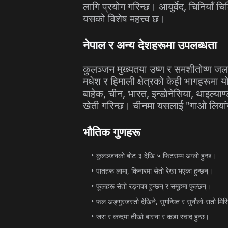
लागि
प्रयोग
गरिन्छ।
आयुर्वेद
,
चिनियाँ
चि
यसको
विशेष
महत्त्व
छ।
नेपाल
र
अन्य
देशहरूमा
उपलब्धता
कुलञ्जन
मुख्यतया
उष्ण
र
समशीतोष्ण
जलव
मधेश
र
हिमाली
क्षेत्रको
केही
भागहरूमा
य
बाहेक
,
चीन
,
भारत
,
इन्डोनेसिया
,
थाइल्याण्
खेती
गरिन्छ।
चीनमा
यसलाई
"
गाओ
लियां
भौतिक
गुणहरू
कुलञ्जनको
बोट
३
देखि
५
फिटसम्म
अग्लो
हुन्छ।
पातहरू
लामा
,
किनारमा
सेतो
रेखा
भएका
हुन्छन्।
फूलहरू
सेतो
रङ्गका
हुन्छन्
र
समूहमा
फुल्छन्।
फल
अङ्गुरजस्तो
देखिने
,
सुगन्धित
र
सुनौलो
-
रातो
मिस
जरा
र
कन्दमा
तीखो
बास्ना
र
कडा
स्वाद
हुन्छ।