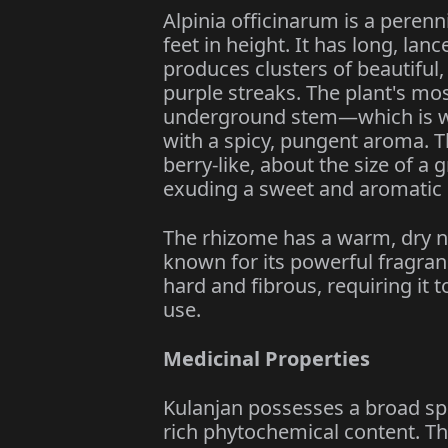
Alpinia officinarum is a perenn
feet in height. It has long, la
produces clusters of beautiful,
purple streaks. The plant's mo
underground stem—which is wo
with a spicy, pungent aroma. T
berry-like, about the size of a
exuding a sweet and aromatic 
The rhizome has a warm, dry na
known for its powerful fragra
hard and fibrous, requiring it
use.
Medicinal Properties
Kulanjan possesses a broad spe
rich phytochemical content. T