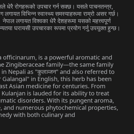
ले
धेरै
रोगहरूको
उपचार
गर्न
सक्छ।
यसले
पाचनतन्त्र
,
ोग
लगायत
विभिन्न
स्वास्थ्य
समस्याहरूमा
राम्रो
असर
गर्छ।
।
नेपाल
लगायत
विश्वका
धेरै
देशहरूमा
यसको
महत्त्वपूर्ण
न्यतया
घरायसी
उपचारका
रूपमा
प्रयोग
गर्नु
उपयुक्त
हुन्छ।
a officinarum, is a powerful aromatic and
the Zingiberaceae family—the same family
in Nepali as "
कुलञ्जन
" and also referred to
Galangal" in English, this herb has been
ast Asian medicine for centuries. From
lanjan is lauded for its ability to treat
eumatic disorders. With its pungent aroma,
e, and numerous phytochemical properties,
emedy with both culinary and