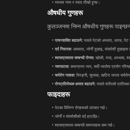
स्वभाव
गरम
र
स्वाद
तीखो
हुन्छ।
औषधीय
गुणहरू
कुलञ्जनमा
निम्न
औषधीय
गुणहरू
पाइन्छन
पाचनशक्ति
बढाउने
:
यसले
पेटको
अम्लता
,
अपच
,
पेट
दर्द
निवारक
:
आमवात
,
जोर्नी
दुखाइ
,
मांसपेशी
दुखाइमा
श्वासप्रश्वास
सम्बन्धी
रोगमा
:
खोकी
,
रुघा
,
अस्थमा
,
श्
ज्वरघटक
:
कफग्रस्त
ज्वर
,
सर्दी
-
ज्वरोमा
प्रयोग
गरिन्
चर्मरोग
नाशक
:
भिरङ्गी
,
सुजाक
,
खटिरा
जस्ता
चर्मरो
रोगप्रतिरोधक
क्षमता
बढाउने
:
यसले
शरीरको
प्रतिरक्षा
फाइदाहरू
पेटका
विभिन्न
रोगहरूको
उपचार
गर्छ।
जोर्नी
र
मांसपेशीको
दर्द
हटाउँछ।
श्वासप्रश्वास
सम्बन्धी
समस्याहरू
कम
गर्छ।