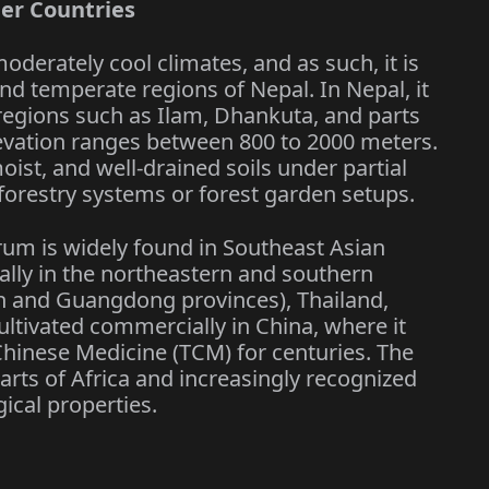
her Countries
derately cool climates, and as such, it is
and temperate regions of Nepal. In Nepal, it
l regions such as Ilam, Dhankuta, and parts
evation ranges between 800 to 2000 meters.
moist, and well-drained soils under partial
oforestry systems or forest garden setups.
arum is widely found in Southeast Asian
ially in the northeastern and southern
an and Guangdong provinces), Thailand,
cultivated commercially in China, where it
 Chinese Medicine (TCM) for centuries. The
parts of Africa and increasingly recognized
ical properties.