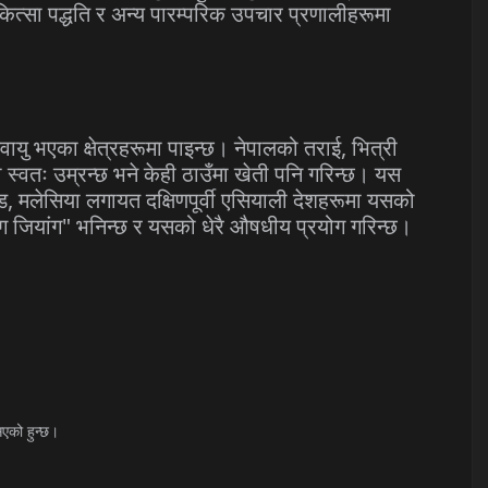
कित्सा
पद्धति
र
अन्य
पारम्परिक
उपचार
प्रणालीहरूमा
ायु
भएका
क्षेत्रहरूमा
पाइन्छ।
नेपालको
तराई
,
भित्री
ो
स्वतः
उम्रन्छ
भने
केही
ठाउँमा
खेती
पनि
गरिन्छ।
यस
ड
,
मलेसिया
लगायत
दक्षिणपूर्वी
एसियाली
देशहरूमा
यसको
ग
जियांग
"
भनिन्छ
र
यसको
धेरै
औषधीय
प्रयोग
गरिन्छ।
िएको
हुन्छ।