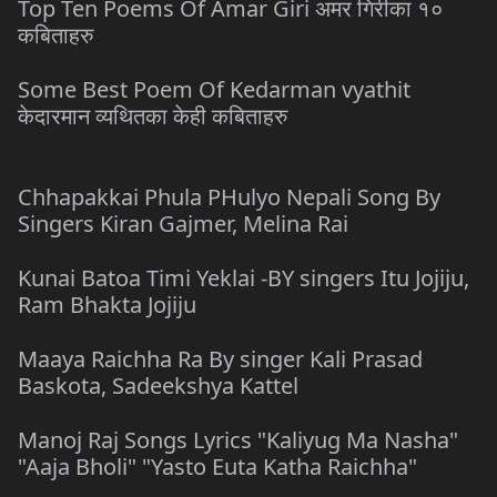
Top Ten Poems Of Amar Giri अमर गिरीका १०
कबिताहरु
Some Best Poem Of Kedarman vyathit
केदारमान व्यथितका केही कबिताहरु
Chhapakkai Phula PHulyo Nepali Song By
Singers Kiran Gajmer, Melina Rai
Kunai Batoa Timi Yeklai -BY singers Itu Jojiju,
Ram Bhakta Jojiju
Maaya Raichha Ra By singer Kali Prasad
Baskota, Sadeekshya Kattel
Manoj Raj Songs Lyrics "Kaliyug Ma Nasha"
"Aaja Bholi" "Yasto Euta Katha Raichha"