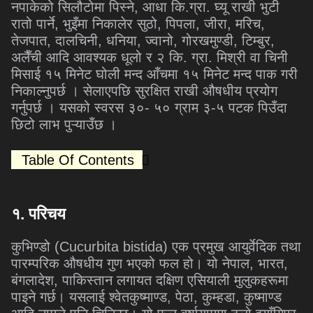
नपाकेको सिलौटोमा पिस्ने, आधा कि.ग्रा. घ्यू राखी भुटी
रातो पार्ने, भुइँमा निकालेर सुठो, पिपला, जीरा, मरिच,
तेजपात, दालचिनी, धनिया, ज्वानो, गोरखमुण्डी, टिम्बुर,
अलैँची आदि आवश्यक धूलो र २ कि. ग्रा. मिश्री वा चिनी
मिसाई १५ मिनेट घोली मन्द आँचमा १५ मिनेट मन्द पाक गरी
निकाल्नुपर्छ । सेलाएपछि सुरक्षित राखी औषधीय प्रयोग
गर्नुपर्छ । यसको स्वरस ३०- ५० ग्राम ३-५ पटक पिउँदा
छिटो लाभ पुऱ्याउँछ ।
Table Of Contents
१
.
परिचय
कुभिण्डो (Cucurbita bistida) एक प्रमुख आयुर्वेदिक तथा
पारम्परिक औषधीय गुण भएको फल हो। यो नेपाल, भारत,
बंगलादेश, पाकिस्तान लगायत दक्षिण एसियाली मुलुकहरूमा
पाइने गर्छ। यसलाई श्वेतकुष्माण्ड, पेठा, कुम्हडा, कुष्माण्ड