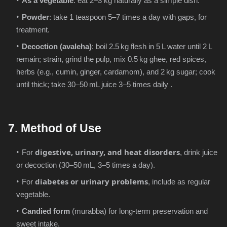
As a vegetable
: eat 2–3 kg naturally as a simple dish.
Powder
: take 1 teaspoon 5–7 times a day with gaps, for
treatment.
Decoction (avaleha)
: boil 2.5
kg flesh in 5
L water until 2
L
remain; strain, grind the pulp, mix 0.5
kg ghee, red spices,
herbs (e.g., cumin, ginger, cardamom), and 2
kg sugar; cook
until thick; take 30–50
mL juice 3–5 times daily .
7. Method of Use
digestive, urinary, and heat disorders
For
, drink juice
or decoction (30–50
mL, 3–5 times a day).
diabetes or urinary problems
For
, include as regular
vegetable.
Candied form
(murabba) for long-term preservation and
sweet intake.