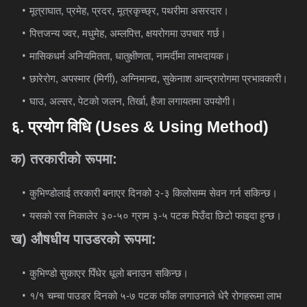
मूत्राघात, प्रमेह, प्रदर, मूत्रकृच्छ्र, पथरीमा असरदार।
पित्तजन्य ज्वर, मधुमेह, अम्लपित्त, क्षयरोगमा उपचार गर्छ।
मासिकधर्म अनियमितता, धातुक्षीणता, नामर्दीमा लाभदायक।
छारेरोग, अपस्मार (मिर्गी), अग्निमान्द्य, सुकेनाश आन्द्रारोगमा प्रभावकारी।
घाउ, अल्सर, पेटको जलन, तिर्खा, हैजा लगायतमा उपयोगी।
६
.
प्रयोग
विधि
(Uses & Using Method)
क) तरकारीको रूपमा:
कुभिण्डोलाई तरकारी बनाएर दिनको २-३ किलोसम्म सेवन गर्न सकिन्छ।
यसको रस निकालेर ३०-५० ग्राम ३-५ पटक पिउँदा छिटो फाइदा हुन्छ।
ख) औषधीय पाउडरको रूपमा:
कुभिण्डो सुकाएर पिँधेर धूलो बनाउन सकिन्छ।
१/१ चम्चा पाउडर दिनको ५-७ पटक फाँक लगाउनाले धेरै रोगहरूमा लाभ