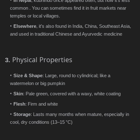
In Nepal
, kubhindo once appeared often, but now it’s less
common . You can sometimes find it in fruit markets near
temples or local villages.
Elsewhere
, it’s also found in India, China, Southeast Asia,
and used in traditional Chinese and Ayurvedic medicine
Physical Properties
3.
Size & Shape
: Large, round to cylindrical; like a
watermelon or big pumpkin
Skin
: Pale green, covered with a waxy, white coating
Flesh
: Firm and white
Storage
: Lasts many months when mature, especially in
cool, dry conditions (13–15
°C)