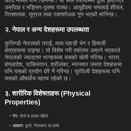
आदि नामले पनि चिनिन्छ। यो फल वर्षायाममा ठूलो झ्याँगिएर
उम्रँदछ र मङ्सिर-पुसमा पाक्छ। आयुर्वेदमा यसलाई शीतल,
पित्तशामक, मूत्रल तथा रक्तशोधक गुण भएको मानिन्छ।
२
.
नेपाल
र
अन्य
देशहरूमा
उपलब्धता
कुभिण्डो नेपालको तराई, मध्य पहाडी भेग र हिमाली
क्षेत्रहरूमा पाइन्छ। यो विशेष गरी वर्षातमा उम्रने भएकाले
नेपालको ज्यादातर भागहरूमा यसको खेती गरिन्छ। भारत,
बंगलादेश, पाकिस्तान, श्रीलंका, म्यानमार जस्ता देशहरूमा
पनि यसको प्रयोग धेरै नै गरिन्छ। युरोपेली देशहरूमा पनि
यसको औषधीय महत्त्व रहेको छ।
३
.
शारीरिक
विशेषताहरू
(Physical
Properties)
रंग:
सेतो वा हल्का पहेँलो
आकार:
ठूलो, गोलाकार वा लामो