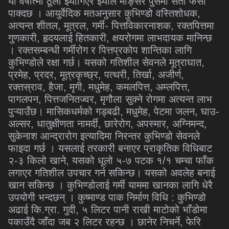
यो वर्षात्मा ठूलो झ्याँगिएर झ्याल मङ्सिर पुसमा सेतो फर्सी
पाक्दछ । आयुर्वेदिक मतअनुसार कुभिण्डो वस्तिशोधक,
अत्यन्त शीतल, मूत्रल, गर्मी- पित्तविकारनाशक, रक्तपित्तमा
गुणकारी, हृदयलाई हितकारी, क्षयरोगमा लाभदायक मानिन्छ
। रक्तसम्बन्धी गर्मीरोग र पित्तप्रकोप शान्तिका लागि
कुभिण्डोले रक्षा गर्छ। यसको गतिशील सेवनले मूत्राघात,
प्रमेह, प्रदर, मूत्रकृच्छ्र, पत्थरी, तिर्खा, अजीर्ण,
रक्तस्राव, हैजा, मृगी, मधुमेह, कमलपित्त, अम्लपित्त,
पागलपन, पित्तजनितज्वर, मृगौला सुक्ने रोगमा अत्यन्त लाभ
पुऱ्याउँछ। मासिकधर्मको गड्बढी, मधुमेह, पेटमा जलन, घाउ-
अल्सर, धातुक्षीणता नामर्दी, छारेरोग, अपस्मार, अग्निमन्द,
सुकेनाश आन्द्रारोग इत्यादिमा निरन्तर कुभिण्डो सेवनले
फाइदा गर्छ । यसलाई तरकारी बनाएर प्राकृतिक विधिबाट
२-३ किलो खाने, यसको धूलो ५-७ पटक १/१ चम्चा फाँक
लगाएर गतिशील उपचार गर्न सकिन्छ। यसको अवलेह बनाई
खान सकिन्छ । कुभिण्डोलाई गर्मी याममा खानका लागि धेरै
उपयोगी भन्दछन् । कुष्माण्ड पाक निर्माण विधि : कुभिण्डो
अढाई कि.ग्रा. गुदी, ५ लिटर पानी राखी माटोको भाँडोमा
पकाउँदै जाँदा जब २ लिटर रहन्छ । छानेर निचर्ने, फेरि