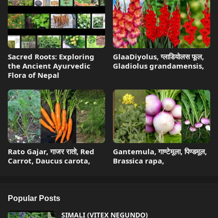
Sacred Roots: Exploring
GlaaDiyolus, ग्लाडियोलस फूल,
the Ancient Ayurvedic
Gladiolus grandamensis,
Flora of Nepal
Rato Gajar, गाजर रातो, Red
Gantemula, गाण्टेमूला, पिण्डमूल,
Carrot, Daucus carota,
Brassica rapa,
Popular Posts
SIMALI (VITEX NEGUNDO)