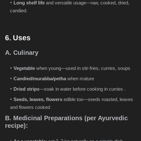
Long shelf life
and versatile usage—raw, cooked, dried,
candied.
6. Uses
A. Culinary
Vegetable
when young—used in stir-fries, curries, soups
Candied/murabba/petha
when mature
Dried strips
—soak in water before cooking in curries .
Seeds, leaves, flowers
edible too—seeds roasted, leaves
and flowers cooked
B. Medicinal Preparations (per Ayurvedic
recipe):