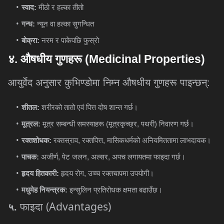
स्वाद:
मीठो र हल्का तीतो
गन्ध:
न्यून वा हल्का सुगन्धित
बोक्रा:
नरम र पाकेपछि फुस्रो
४
.
औषधीय
गुणहरू
(Medicinal Properties)
आयुर्वेद अनुसार कुभिण्डोमा निम्न औषधीय गुणहरू पाइन्छन्:
शीतल:
शरीरको तातो एवं पित्त दोष शान्त गर्छ।
मूत्रल:
मूत्र सम्बन्धी समस्याहरू (मूत्रकृच्छ्र, पथरी) निवारण गर्छ।
रक्तशोधक:
रक्तस्राव, रक्तपित्त, मासिकधर्मको अनियमिततामा लाभदायक।
पाचक:
अजीर्ण, पेट जलन, अल्सर, अपच लगायतमा फाइदा गर्छ।
हृदय हितकारी:
हृदय रोग, उच्च रक्तचापमा उपयोगी।
मधुमेह नियन्त्रक:
इन्सुलिन प्रतिरोधक क्षमता बढाउँछ।
(Advantages)
फाइदा
५.