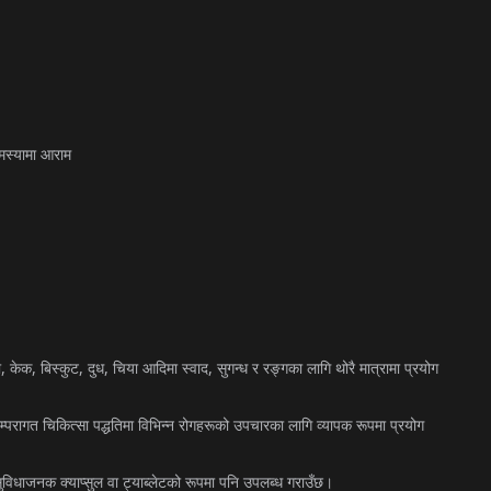
स्यामा
आराम
,
,
,
,
,
ा
केक
बिस्कुट
दुध
चिया
आदिमा
स्वाद
सुगन्ध
र
रङ्गका
लागि
थोरै
मात्रामा
प्रयोग
म्परागत
चिकित्सा
पद्धतिमा
विभिन्न
रोगहरूको
उपचारका
लागि
व्यापक
रूपमा
प्रयोग
ुविधाजनक
क्याप्सुल
वा
ट्याब्लेटको
रूपमा
पनि
उपलब्ध
गराउँछ।