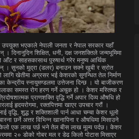
 उपयुक्त भएकाले नेपाली जनता र नेपाल सरकार यहाँ
न् । दिनानुदिन शिक्षित, धनी, दक्ष जनशक्तिले जन्मभूमिमा
 आँट र साहसकासाथ पुरुषार्थ गरेर मनुष्य आर्थिक
दैछन् । सुनको मुद्रा (डलर) बनाउन सक्ने खुबी र स्रोत
 लागि खेतीमा अग्रसर भई केशरको सुगन्धित तेल निर्माण
ा केन्द्रीय स्नायुमण्डलमा उत्तेजना दिन्छ । यो बाजीकरण
लाका समस्त रोग हरण गर्ने अचुक हो । केशर मस्तिष्क र
दोषशात्मक प्राणशक्ति वृद्धि गर्ने अपार दिव्य औषधि हो
लाई हृदयरोगमा, रक्तपित्तमा खाएर उपचार गरौं ।
ाई वृद्धि, शुद्ध र शक्तिशाली पार्न आधा चम्चा केशर धूलो
ास्ना छर्ने अत्तर विभिन्न खानापिना र औषधिमा मिसाउने
िलो एक लाख पर्छ भने तेल बीस लाख मूल्य पर्दछ। केशर
पक्रममा २० डोको गोबर मल र डेढ किलो पोटास मिसाएर