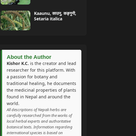
Kaaunu, काउनु, कङ्गुनी,
Setaria italica
About the Author
Kishor K.C.
is the creator and lead
researcher for this platform. With
a passion for botany and
traditional healing, he documents
the medicinal properties of plants
found in Nepal and around the
world.
All descriptions of Nepali herbs are
carefully researched from the works of
local herbal experts and authoritative
botanical texts. Information regarding
international species is based on