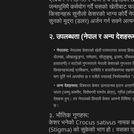
जन्मभूमिमै
कर्मयोग
गर्दै
यसको
खेतीबाट
फ
किसानहरू
सुनौलो
केशरको
भाग्य
कोर्दै
ने
(
)
सुनको
मुद्रा
डलर
अर्जन
गर्न
सक्ने
अत्यन्
२
.
उपलब्धता
(
नेपाल
र
अन्य
देशहरू
:
नेपालमा
नेपालमा
केशरको
खेती
परम्परागत
रूपमा
हिमा
,
,
,
,
,
दोलखा
ओखलढुङ्गा
रामेछाप
सोलुखुम्बु
इलाम
पाँचथ
)
हावापानी
र
माटोको
गुणस्तरले
नेपाली
केशरको
गुणस्तर
व
,
किसानहरूलाई
प्रशिक्षण
प्रविधि
र
बजारीकरणमा
सहयो
"
माग
पूर्ति
गर्न
अपर्याप्त
छ
र
यसैले
यसलाई
निर्यातमार्फत
:
अन्य
देशहरूमा
विश्वभर
केशर
उत्पादनमा
इरान
अग्रण
(
-
,
),
(
भारत
जम्मू
कश्मीर
विशेषगरी
पाम्पोर
क्षेत्र
ग्रीस
कोज
देशहरू
हुन्।
तर
नेपालको
हिमाली
केशर
आफ्नो
विशिष्ट
स
छ।
.
:
३
भौतिक
गुणहरू
Crocus sativus
केशर
भनेको
नामक
ब
(Stigma)
को
सुकेको
भाग
हो।
यसका
प