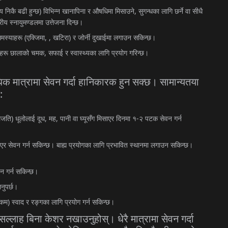
)
,
्य
निकै
बढी
हुन्छ
विभिन्न
खानापिना
र
औषधिमा
मिसाउने
सुगन्धका
लागि
छर्ने
वा
सीधै
्रीय
स्नायुमण्डलमा
उत्तेजना
दिन्छ।
(
, ,
)
मस्याहरू
एक्जिमा
खटिरा
र
जोर्नी
दुखाईमा
लगाउन
सकिन्छ।
,
हरू
छालाको
चमक
सफाई
र
स्वास्थ्यका
लागि
प्रयोग
गरिन्छ।
िक
मात्रामा
सेवन
गर्दा
हानिकारक
हुन
सक्छ।
सामान्यतया
:
)
,
,
-
लजति
धूलोलाई
दूध
मह
पानी
वा
घ्यूसँग
मिसाएर
दिनमा
१
२
पटक
सेवन
गर्न
ाएर
सेवन
गर्न
सकिन्छ।
बाह्य
प्रयोगका
लागि
प्रभावित
स्थानमा
लगाउन
सकिन्छ।
वन
गर्न
सकिन्छ।
नुपर्छ।
)
कम
स्वाद
र
रङ्गका
लागि
प्रयोग
गर्न
सकिन्छ।
सल्लाह
बिना
केशर
नखाउनुहोस्।
धेरै
मात्रामा
सेवन
गर्दा