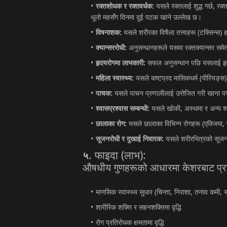
:
,
रक्तशोधक
र
रक्तवर्धक
यसले
रक्तलाई
शुद्ध
गर्छ
रक्
धूलो
महसँग
दिनमा
दुई
पटक
खाने
उल्लेख
छ।
:
(
)
विषनाशक
यसले
शरीरका
विषैला
तत्त्वहरू
टक्सिन्स
:
क्यान्सररोधी
अनुसन्धानहरूले
यसमा
रक्तक्यान्सर
समे
:
हृदयरोगमा
लाभकारी
सफल
अनुसन्धान
पछि
यसलाई
ह
:
(
महिला
स्वास्थ्य
यसले
कष्टप्रद
मासिकधर्म
पीरियड्स
:
पाचक
यसले
पाचन
प्रणालीलाई
उत्तेजित
गरी
खाना
प
:
,
श्वासप्रश्वास
सम्बन्धी
यसले
खोकी
अस्थमा
र
अन्य
श
:
(
,
छालाका
रोग
यसले
छालाका
विभिन्न
रोगहरू
एक्जिमा
:
सूजनरोधी
र
दुखाई
निवारक
यसले
शरीरभित्रको
सूज
.
(
):
फाइदा
लाभ
५
औषधीय
गुणहरूको
आधारमा
केशरबाट
प्र
(
,
,
,
मानसिक
स्वास्थ्य
सुधार
चिन्ता
निराशा
तनाव
कमी
स
शारीरिक
शक्ति
र
सहनशक्तिमा
वृद्धि
रोग
प्रतिरोधक
क्षमतामा
वृद्धि