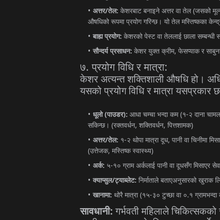
/
:
(
अत्तर
तेल
केशरबाट
बनाइने
अत्तर
वा
तेल
जसको
मूल
औषधिको
रूपमा
प्रयोग
गरिन्छ।
यो
तेल
मस्तिष्कका
केन्द
:
बाह्य
प्रयोग
केशरको
पेस्ट
वा
तेललाई
छाला
सम्बन्धी
स
:
,
सौन्दर्य
प्रसाधन
केशर
युक्त
क्रीम
फेसप्याक
र
साबुन
.
:
७
प्रयोग
विधि
र
मात्रा
केशर
अत्यन्त
शक्तिशाली
औषधि
हो।
अध
यसको
प्रयोग
विधि
र
मात्रा
यसप्रकार
छ
(
):
(
-
धूलो
पाउडर
आधा
चम्चा
भन्दा
कम
१
२
दाना
चाम
(
,
,
)
सकिन्छ।
रक्तवर्धन
शक्तिवर्धन
पित्तशामक
/
:
-
,
अत्तर
तेल
१
२
थोपा
मात्रा
दूध
पानी
वा
चिनीमा
मिस
(
,
)
उत्तेजक
मस्तिष्क
स्वास्थ्य
:
-
अर्क
५
१०
ग्राम
अर्कलाई
पानी
वा
दूधसँग
मिसाएर
से
/
:
क्याप्सुल
ट्याब्लेट
निर्माताले
बताएअनुसारको
खुराक
लि
:
(
-
.
खानामा
थोरै
मात्रा
१५
३०
टुच्छा
वा
०
१
ग्रामभन्दा
:
सावधानी
गर्भवती
महिलाले
चिकित्सकको