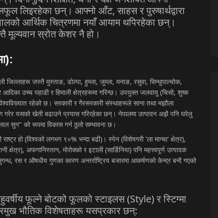
,
लफूल
लिइरहेका
छन्।
आफ्नो
आँट
साहस
र
पुरुषार्थद्वारा
पालको
आर्थिक
चित्रणमा
नयाँ
आयाम
थपिरहेका
छन्।
तै
मूल्यवान
स्रोत
केशर
नै
हो।
मा
):
,
,
,
,
,
,
,
ली
जिल्लाहरू
जस्तै
मुस्ताङ
डोल्पा
हुम्ला
जुम्ला
मनाङ
रसुवा
सिन्धुपाल्चोक
(
,
र
आदिका
उच्च
पहाडी
र
हिमाली
क्षेत्रहरूमा
गरिन्छ।
उपयुक्त
जलवायु
चिसो
शुष्क
िश्वविख्यात
रहेको
छ।
सरकारी
र
गैरसरकारी
संस्थाहरूले
साना
तथा
मझौला
ग
गरेर
यसको
खेती
बढाउने
प्रयास
गरिरहेका
छन्।
नेपालमा
उत्पादन
अझै
पनि
घरेलु
"
लाल
सुन
को
रूपमा
विकास
गर्न
ठूलो
सम्भावना
छ।
(
%
)
(
'
'
),
ी
राष्ट्र
हो
विश्वको
लगभग
९०
भन्दा
बढी
।
स्पेन
विशेषगरी
ला
मान्चा
क्षेत्र
),
,
(
)
ानी
क्षेत्र
अफगानिस्तान
मोरोक्को
र
इटाली
सार्डिनिया
पनि
महत्त्वपूर्ण
उत्पादक
,
ुगन्ध
रस
र
औषधीय
गुणका
कारण
अन्तर्राष्ट्रिय
बजारमा
आकर्षणको
केन्द्र
बन्दै
गएको
(Style)
हुवर्षीय
फूल्ने
बोटको
फूलको
स्टाइलस
र
स्टिग्मा
:
्रमुख
भौतिक
विशेषताहरू
यसप्रकार
छन्