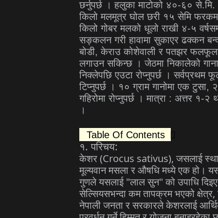
छर्नुपर्छ । हलुका माटोको ४०-६० से.मि
किलो मलमूत्र घोल छरी १५ सेमि फरकमा 
किलो गोबर मलको धूलो राखी ४-५ वर्षसम
सङ्कलन गरी हावामा सुकाएर ढक्कन बन्द 
बोडी, केराउ कोशेवाली र पतझर फलफूल
लगाउन सकिन्छ । जेठमा निकालेको गाना
निक्लेपछि एउटा रोप्नुपर्छ । सर्वप्रथम 
टिप्नुपर्छ । १० ग्राम गानोमा एक टुसा
गहिरोमा रोप्नुपर्छ । मात्रा : अत्तर १-
।
Table Of Contents
.
:
१
परिचय
(Crocus sativus),
केशर
जसलाई
स्थ
मूल्यवान
मसला
र
औषधि
मध्ये
एक
हो।
य
"
"
गुणले
यसलाई
लाल
सुन
को
उपाधि
दिइ
,
सेल्सियसभन्दा
कम
तापक्रम
भएको
क्षेत्र
नेपाली
जनता
र
सरकारले
केशरलाई
आर्थ
प्रवर्धन
गर्ने
हिम्मत
र
योजना
बनाइरहेका
छ