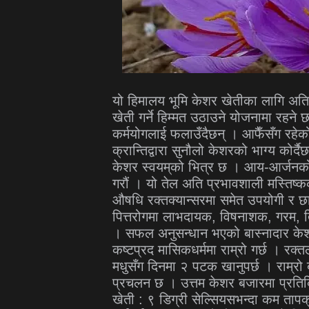
यो हिमालय भूमि केशर खेतीका लागि अति
खेती गर्ने हिम्मत उठाउने योजनामा रहने छ
कर्मयोगलाई फलाउँदैछन् । आफैँसँग रहेको
क्रान्तिद्वारा सुनौलो केशरको भाग्य कोर्
केशर स्वयम्‌को भित्र छ । आय-आर्जनको
गरौं । यो तेल अति प्रभावशाली मस्तिष्कक
औषधि रक्तक्यान्सरमा समेत उपयोगी र छा
पित्तरोगमा लाभदायक, विषनाशक, गरम, त्रि
। सफल अनुसन्धान भएको बास्नादार केशर
कष्टप्रद मासिकधर्ममा राम्रो गर्छ । रक्तल
मधुसँग दिनमा २ पटक खानुपर्छ । राम्रो ब
प्रचलन छ । उत्तम केशर बजारमा प्रतिक
खेती : ९ डिग्री सेल्सियसभन्दा कम ता