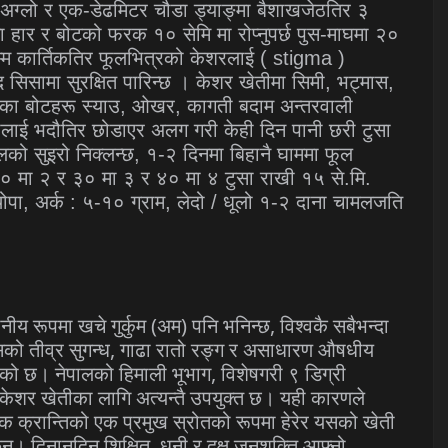
. अग्लो र एक-डेढमिटर चौडा ड्याङ्मा बैशाखजेठतिर ३
हार र बोटको फरक १० सेमि मा रोप्नुपर्छ पुस-माघमा २०
्म कार्तिकतिर फूलभित्रको केशरलाई ( stigma )
सिसामा सुरक्षित पारिन्छ । केशर खेतीमा सिमी, भट्मास,
का बोटहरू स्याउ, ओखर, कागती बदाम अन्तरवाली
लाई भदौतिर छोडाएर अलग गरी केही दिन पानी छरी टुसा
फूलको सुइरो निक्लन्छ, १-२ दिनमा बिहानै घाममा फूल
, २० मा २ र ३० मा ३ र ४० मा ४ टुसा राखी १५ से.मि.
२ थोपा, अर्क : ५-१० ग्राम, लेदो / धूलो १-२ दाना चामलजति
(
)
,
ानीय
रूपमा
खचे
गुर्कुम
अम
पनि
भनिन्छ
विश्वकै
सबैभन्दा
,
सको
तीव्र
सुगन्ध
गाढा
रातो
रङ्ग
र
असाधारण
औषधीय
,
एको
छ।
नेपालको
हिमाली
भूभाग
विशेषगरी
९
डिग्री
केशर
खेतीका
लागि
अत्यन्तै
उपयुक्त
छ।
यही
कारणले
िक
क्रान्तिको
एक
प्रमुख
स्रोतको
रूपमा
हेरेर
यसको
खेती
,
न्।
दिनानुदिन
शिक्षित
धनी
र
दक्ष
जनशक्ति
आफ्नो