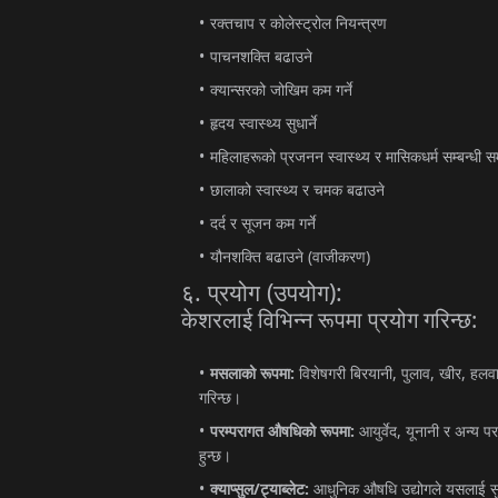
रक्तचाप
र
कोलेस्ट्रोल
नियन्त्रण
पाचनशक्ति
बढाउने
क्यान्सरको
जोखिम
कम
गर्ने
हृदय
स्वास्थ्य
सुधार्ने
महिलाहरूको
प्रजनन
स्वास्थ्य
र
मासिकधर्म
सम्बन्धी
सम
छालाको
स्वास्थ्य
र
चमक
बढाउने
दर्द
र
सूजन
कम
गर्ने
(
)
यौनशक्ति
बढाउने
वाजीकरण
.
(
):
६
प्रयोग
उपयोग
:
केशरलाई
विभिन्न
रूपमा
प्रयोग
गरिन्छ
:
,
,
,
मसलाको
रूपमा
विशेषगरी
बिरयानी
पुलाव
खीर
हलव
गरिन्छ।
:
,
परम्परागत
औषधिको
रूपमा
आयुर्वेद
यूनानी
र
अन्य
पर
हुन्छ।
/
:
क्याप्सुल
ट्याब्लेट
आधुनिक
औषधि
उद्योगले
यसलाई
स