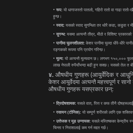
:
,
-
रूप
यो
धागाजस्तो
पातलो
गहिरो
रातो
वा
गाढा
रातो
खै
हुन्छ।
:
,
स्वाद
यसको
स्वाद
सुगन्धित
तर
थोरै
कडा
कडुवा
र
म
:
,
सुगन्ध
यसमा
अत्यन्तै
तीव्र
मीठो
र
विशिष्ट
प्रकारको
:
-
पानीमा
घुलनशीलता
केशर
पानीमा
घुल्दा
धीरे
धीरे
पानी
रङ्गकको
रूपमा
पनि
प्रयोग
गरिन्छ।
:
,
मूल्य
यो
अत्यन्तै
मूल्यवान
छ।
लगभग
१५०
०००
फूल
लाख
नेपाली
रुपैयाँभन्दा
बढी
हुन
सक्छ।
यसको
तेल
त
ब
(
.
औषधीय
गुणहरू
आयुर्वेदिक
र
आधुन
४
केशर
आयुर्वेदमा
अत्यन्तै
महत्त्वपूर्ण
र
सानो
:
औषधीय
गुणहरू
यसप्रकार
छन्
:
,
त्रिदोषशामक
यसले
वात
पित्त
र
कफ
तीनै
दोषहरूला
(
):
रसायन
टोनिक
यो
सम्पूर्ण
शरीरको
लागि
एक
शक्तिव
:
उत्तेजक
र
मूड
उन्नायक
यसले
मस्तिष्कका
केन्द्रीय
स्
चिन्ता
र
निराशालाई
कम
गर्न
मद्दत
गर्छ।