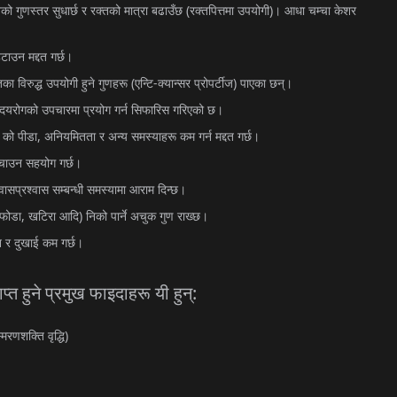
(
)
तको
गुणस्तर
सुधार्छ
र
रक्तको
मात्रा
बढाउँछ
रक्तपित्तमा
उपयोगी
।
आधा
चम्चा
केशर
हटाउन
मद्दत
गर्छ।
(
-
)
तका
विरुद्ध
उपयोगी
हुने
गुणहरू
एन्टि
क्यान्सर
प्रोपर्टीज
पाएका
छन्।
ृदयरोगको
उपचारमा
प्रयोग
गर्न
सिफारिस
गरिएको
छ।
)
,
को
पीडा
अनियमितता
र
अन्य
समस्याहरू
कम
गर्न
मद्दत
गर्छ।
चाउन
सहयोग
गर्छ।
्वासप्रश्वास
सम्बन्धी
समस्यामा
आराम
दिन्छ।
,
)
फोडा
खटिरा
आदि
निको
पार्ने
अचुक
गुण
राख्छ।
न
र
दुखाई
कम
गर्छ।
:
ाप्त
हुने
प्रमुख
फाइदाहरू
यी
हुन्
)
्मरणशक्ति
वृद्धि