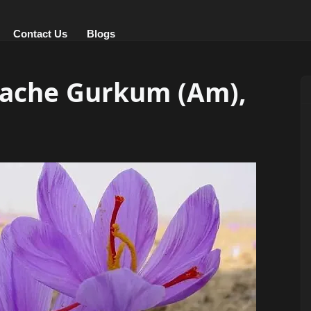
Contact Us
Blogs
Khache Gurkum (Am),