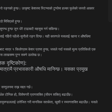
रो
रङ्गको
हुन्छ।
उत्कृष्ट
केशरमा
स्टिग्माको
टुप्पोमा
हल्का
फुलेको
जस्तो
आकार
ीठो
मिसिएको
हुन्छ।
सुगन्ध
हुन्छ
जुन
धेरै
टाढाबाटै
महसुस
गर्न
सकिन्छ।
-
लाई
गहिरो
पहेंलो
सुनौलो
रङ्ग
दिन्छ।
यही
कारणले
यसलाई
खाना
र
औषधिमा
,
बाट
मात्र
१
किलोग्राम
केशर
प्राप्त
हुन्छ
जसले
गर्दा
यसको
मूल्य
प्रतिकिलो
एक
ीस
लाखसम्म
पुग्न
सक्ने
उल्लेख
छ।
):
िक
दृष्टिकोण
मात्रामै
प्रभावकारी
औषधि
मानिन्छ।
यसका
प्रमुख
ई
सन्तुलनमा
राख्न
मद्दत
गर्छ।
,
(
)
र्धक
टोनिक
हो
विशेषगरी
प्राणशक्ति
जीवन
शक्ति
बढाउँछ।
,
नायुमण्डललाई
उत्तेजित
गरी
मानसिक
सतर्कता
खुशी
र
स्मरणशक्ति
बढाउँछ।
यसले