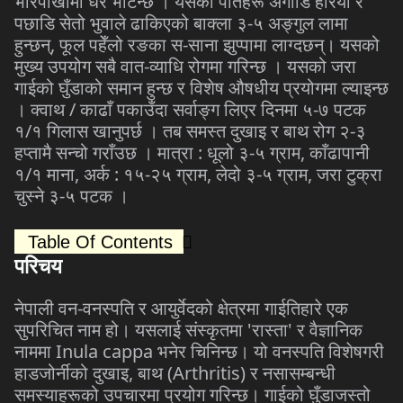
भीरपाखामा धेरै भेटिन्छ । यसको पातहरू अगाडि हरियो र
पछाडि सेतो भुवाले ढाकिएको बाक्ला ३-५ अङ्गुल लामा
हुन्छन्, फूल पहेँलो रङका स-साना झुप्पामा लाग्दछन्। यसको
मुख्य उपयोग सबै वात-व्याधि रोगमा गरिन्छ । यसको जरा
गाईको घुँडाको समान हुन्छ र विशेष औषधीय प्रयोगमा ल्याइन्छ
। क्वाथ / काढाँ पकाउँदा सर्वाङ्ग लिएर दिनमा ५-७ पटक
१/१ गिलास खानुपर्छ । तब समस्त दुखाइ र बाथ रोग २-३
हप्तामै सन्चो गराँउछ । मात्रा : धूलो ३-५ ग्राम, काँढापानी
१/१ माना, अर्क : १५-२५ ग्राम, लेदो ३-५ ग्राम, जरा टुक्रा
चुस्ने ३-५ पटक ।
Table Of Contents
परिचय
नेपाली वन-वनस्पति र आयुर्वेदको क्षेत्रमा गाईतिहारे एक
सुपरिचित नाम हो। यसलाई संस्कृतमा 'रास्ता' र वैज्ञानिक
नाममा
Inula cappa
भनेर चिनिन्छ। यो वनस्पति विशेषगरी
हाडजोर्नीको दुखाइ, बाथ (Arthritis) र नसासम्बन्धी
समस्याहरूको उपचारमा प्रयोग गरिन्छ। गाईको घुँडाजस्तो