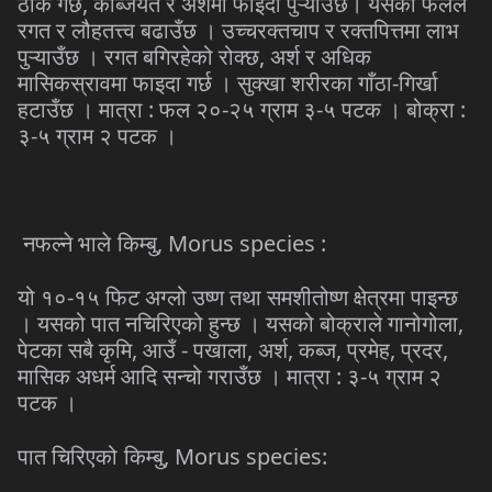
,
ठीक
गर्छ
कब्जियत
र
अर्शमा
फाइदा
पुऱ्याउँछ।
यसको
फलले
रगत
र
लौहतत्त्व
बढाउँछ
।
उच्चरक्तचाप
र
रक्तपित्तमा
लाभ
,
पुऱ्याउँछ
।
रगत
बगिरहेको
रोक्छ
अर्श
र
अधिक
-
मासिकस्रावमा
फाइदा
गर्छ
।
सुक्खा
शरीरका
गाँठा
गिर्खा
:
-
-
:
हटाउँछ
।
मात्रा
फल
२०
२५
ग्राम
३
५
पटक
।
बोक्रा
-
३
५
ग्राम
२
पटक
।
, Morus species :
नफल्ने
भाले किम्बु
-
यो
१०
१५
फिट
अग्लो
उष्ण
तथा
समशीतोष्ण
क्षेत्रमा
पाइन्छ
,
।
यसको
पात
नचिरिएको
हुन्छ
।
यसको
बोक्राले
गानोगोला
,
-
,
,
,
,
,
पेटका
सबै
कृमि
आउँ
पखाला
अर्श
कब्ज
प्रमेह
प्रदर
:
-
मासिक
अधर्म
आदि
सन्चो
गराउँछ
।
मात्रा
३
५
ग्राम
२
पटक
।
, Morus species:
पात
चिरिएको किम्बु