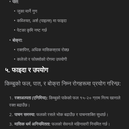
:
पात
जुका
मार्ने
गुण
,
(
)
कब्जियत
अर्श
पाइल्स
मा
फाइदा
पेटका
कृमि
नष्ट
गर्छ
:
बोक्रा
,
रक्तपित्त
अधिक
मासिकस्राव
रोक्छ
कलेजो
र
फोक्सोको
रोगमा
उपयोगी
५
.
फाइदा
र
उपयोग
,
,
:
किम्बुको
फल
पात
र
बोक्रा
निम्न
रोगहरूमा
प्रयोग
गरिन्छ
(
):
-
रक्तअल्पता
एनिमिया
किम्बुको
पाकेको
फल
१५
२०
ग्राम
नित्य
खानाले
रक्त
बढाउँछ।
:
पाचन
समस्या
फलको
रसले
भोक
बढाउँछ
र
पाचनशक्ति
सुधार्छ।
:
मासिक
धर्म
अनियमितता
फलको
सेवनले
महिनावारी
नियमित
गर्छ।