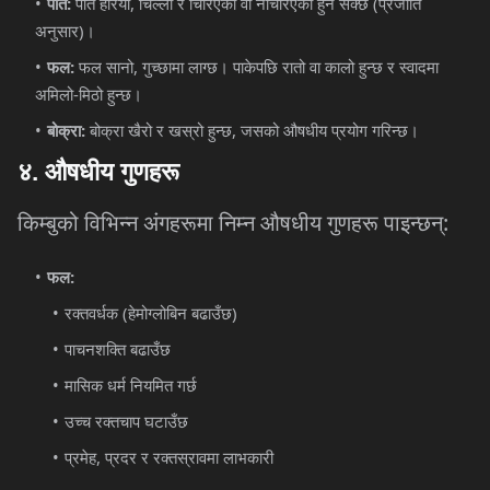
:
,
(
पात
पात
हरियो
चिल्लो
र
चिरिएको
वा
नचिरिएको
हुन
सक्छ
प्रजाति
)
अनुसार
।
:
,
फल
फल
सानो
गुच्छामा
लाग्छ।
पाकेपछि
रातो
वा
कालो
हुन्छ
र
स्वादमा
-
अमिलो
मिठो
हुन्छ।
:
,
बोक्रा
बोक्रा
खैरो
र
खस्रो
हुन्छ
जसको
औषधीय
प्रयोग
गरिन्छ।
४
.
औषधीय
गुणहरू
:
किम्बुको
विभिन्न
अंगहरूमा
निम्न
औषधीय
गुणहरू
पाइन्छन्
:
फल
(
)
रक्तवर्धक
हेमोग्लोबिन
बढाउँछ
पाचनशक्ति
बढाउँछ
मासिक
धर्म
नियमित
गर्छ
उच्च
रक्तचाप
घटाउँछ
,
प्रमेह
प्रदर
र
रक्तस्रावमा
लाभकारी