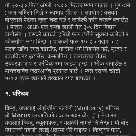
-
-
यो
२०
३०
फिट
अग्लो
१५००
मिटरसम्ममा
पाइन्छ
।
गुण
धर्म
:
-
:
फल
अमिलो
मिठो
र
स्वभाव
शीतल
।
उपयोग
यसको
बोक्राले
पेटका
जुका
नष्ट
गर्छ
र
कहिल्यै
कृमि
नरहने
बनाउँछ
:
-
-
।
मात्रा
आधा
एक
चम्चा
खाली
पेट
३
५
दिन
बिहान
पानीसँग
।
यसको
काच्चो
हरियो
फल
टर्रोले
सुक्खा
कलेजो
र
-
-
फोक्सोमा
लाभ
दिन्छ
।
पाकेको
फल
१५
२०
ग्राम
५
७
,
,
पटक
खाँदा
रगत
बढाउँछ
मासिक
धर्म
नियमित
गर्छ
प्रदर
र
,
,
रक्तविकार
हटाउँछ
कमलपित्त
र
रक्तस्राव
रोक्छ
उच्चरक्तचाप
र
चर्मविकारमा
फाइदा
हुन्छ
।
भोक
जगाउँछ
र
पाचनशक्ति
जठरअग्नि
प्रदीप्त
पार्छ
।
फल
रसको
खोटो
-
५
१०
ग्राम
खानाले
तत्काल
रगत
बढाउँछ
।
१
.
परिचय
,
(Mulberry)
,
किम्बु
जसलाई
अंग्रेजीमा
मलबेरी
भनिन्छ
Morus
यो
प्रजातिको
एक
फलदार
बोट
हो।
नेपालमा
,
,
यसलाई
किम्बु
क्युकाफल
र
मलबेरी
नामले
चिनिन्छ।
यो
बोट
,
नेपालको
पहाडी
तराई
क्षेत्रमा
धेरै
पाइन्छ।
किम्बुको
फल