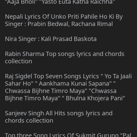
"Aaja Bholi" "Yasto Euta Katha Raichha"
Nepali Lyrics Of Unko Priti Pahile Ho Ki By
Singer : Prabin Bedwal, Rachana Rimal
Nira Singer : Kali Prasad Baskota
Rabin Sharma Top songs lyrics and chords
collection
Raj Sigdel Top Seven Songs Lyrics " Yo Ta Jaali
Sahar Ho" " Aankhama Kunai Sapana" "
Chwassa Bijhne Timro Maya" "Chwassa
Bijhne Timro Maya" " Bhulna Khojera Pani"
Sanjeev Singh All Hits songs lyrics and
chords collection
Top three Song Lyrics Of Sukmit Gurung "Pal