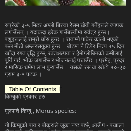
-
सप्रेको
३
५
मिटर
अग्लो
बिरुवा
रेसम
खेती
गर्नेहरूले
व्यापक
लगाउँछन्
।
यदाकदा
हरेक
गाउँबस्तीमा
सर्वत्र
हुन्छ।
पशुहरूलाई
राम्रो
घाँस
हुन्छ
।
राताम्यै
पाकेर
कालो
भएको
फल
मीठो
अम्लरसयुक्त
हुन्छ
।
बोटमा
नै
टिपेर
नित्य
१५
दिन
,
खाँदा
रगत
वृद्धि
हुन्छ
रक्तअल्पता
र
हेमोग्लोबिनको
कमीलाई
,
,
पूर्ति
गर्छ
भोक
जगाउँछ
र
भोजनलाई
पचाउँछ
।
प्रमेह
प्रदर
-
र
मासिक
धर्ममा
लाभ
पुऱ्याउँछ
।
यसको
रस
वा
खोटो
१०
२०
-
ग्राम
३
५
पटक
।
Table Of Contents
किम्बुको प्रकार हरु
, Morus species:
मूलपाते किम्बु
,
-
यो
किम्बुको
पात
र
बोक्राले
जुका
नष्ट
पार्छ
आउँ
प
पखाला