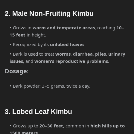
2. Male Non-Fruiting Kimbu
Grows in
warm and temperate areas
, reaching
10–
15 feet
in height.
Recognized by its
unlobed leaves
.
Bark is used to treat
worms
,
diarrhea
,
piles
,
urinary
issues
, and
women’s reproductive problems
.
Dosage
:
Bark powder: 3–5 grams, twice a day.
3. Lobed Leaf Kimbu
Grows up to
20–30 feet
, common in
high hills up to
1500 meters
.