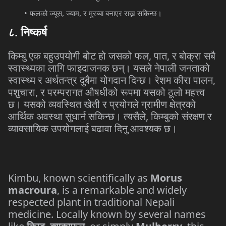
,
,
फलको
ज्यूस
ज्याम
र
मुरब्बा
बनाएर
राख्न
सकिन्छ।
८
.
निष्कर्ष
,
,
किम्बु
एक
बहुउपयोगी
बोट
हो
जसको
फल
पात
र
बोक्रा
सबै
स्वास्थ्यका
लागि
फाइदाजनक
छन्।
यसले
नेपाली
जनताको
,
स्वास्थ्य
र
अर्थतन्त्र
दुबैमा
योगदान
दिन्छ।
रेशम
कीरा
पालन
,
पशुचारा
र
परम्परागत
औषधीको
रूपमा
यसको
ठूलो
महत्त्व
छ।
यसको
व्यवस्थित
खेती
र
प्रयोगले
ग्रामीण
क्षेत्रको
,
आर्थिक
अवस्था
सुधार्न
सकिन्छ।
त्यसैले
किम्बुको
संरक्षण
र
व्यावसायिक
उपयोगलाई
बढावा
दिनु
आवश्यक
छ।
Kimbu, known scientifically as
Morus
macroura
, is a remarkable and widely
respected plant in traditional Nepali
medicine. Locally known by several names