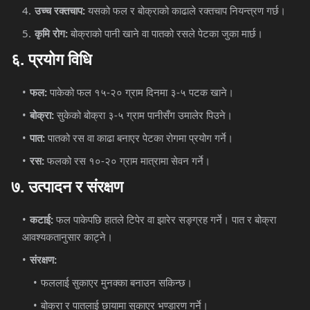
:
उच्च
रक्तचाप
यसको
फल
र
बोक्राको
काढाले
रक्तचाप
नियन्त्रण
गर्छ।
:
कृमि
रोग
बोक्राको
पानी
खाने
वा
पातको
रसले
पेटका
जुका
मार्छ।
६
.
प्रयोग
विधि
:
-
-
फल
पाकेको
फल
१५
२०
ग्राम
दिनमा
३
५
पटक
खाने।
:
-
बोक्रा
सुकेको
बोक्रा
३
५
ग्राम
पानीसँग
उमालेर
पिउने।
:
पात
पातको
रस
वा
काढा
बनाएर
पेटका
रोगमा
प्रयोग
गर्ने।
:
-
रस
फलको
रस
१०
२०
ग्राम
मात्रामा
सेवन
गर्ने।
७
.
उत्पादन
र
संरक्षण
:
कटाई
फल
पाकेपछि
हातले
टिपेर
वा
झारेर
सङ्ग्रह
गर्ने।
पात
र
बोक्रा
आवश्यकतानुसार
काट्ने।
:
संरक्षण
फललाई
सुकाएर
मुनक्का
बनाउन
सकिन्छ।
बोक्रा
र
पातलाई
छायामा
सुकाएर
भण्डारण
गर्ने।