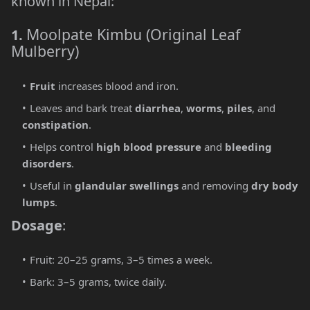
known in Nepal:
Moolpate Kimbu (Original Leaf
1.
Mulberry)
Fruit
increases blood and iron.
Leaves and bark treat
diarrhea
,
worms
,
piles
, and
constipation
.
Helps control
high blood pressure
and
bleeding
disorders
.
Useful in
glandular swellings
and removing
dry body
lumps
.
Dosage
:
Fruit: 20–25 grams, 3–5 times a week.
Bark: 3–5 grams, twice daily.