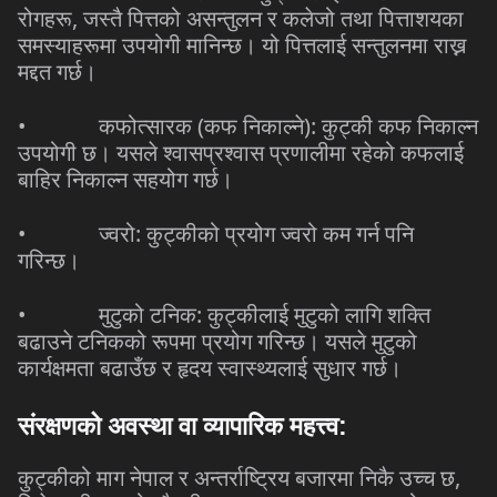
,
रोगहरू
जस्तै
पित्तको
असन्तुलन
र
कलेजो
तथा
पित्ताशयका
समस्याहरूमा
उपयोगी
मानिन्छ।
यो
पित्तलाई
सन्तुलनमा
राख्न
मद्दत
गर्छ।
•
(
):
कफोत्सारक
कफ
निकाल्ने
कुट्की
कफ
निकाल्न
उपयोगी
छ।
यसले
श्वासप्रश्वास
प्रणालीमा
रहेको
कफलाई
बाहिर
निकाल्न
सहयोग
गर्छ।
•
:
ज्वरो
कुट्कीको
प्रयोग
ज्वरो
कम
गर्न
पनि
गरिन्छ।
•
:
मुटुको
टनिक
कुट्कीलाई
मुटुको
लागि
शक्ति
बढाउने
टनिकको
रूपमा
प्रयोग
गरिन्छ।
यसले
मुटुको
कार्यक्षमता
बढाउँछ
र
हृदय
स्वास्थ्यलाई
सुधार
गर्छ।
संरक्षणको
अवस्था
वा
व्यापारिक
महत्त्व
:
,
कुट्कीको
माग
नेपाल
र
अन्तर्राष्ट्रिय
बजारमा
निकै
उच्च
छ