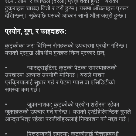
.
.
(
)
से
मी
लामो
र
काष्ठिल
दरलो
प्रकृतिको
हुन्छ।
यसको
टुक्राहरू
चाख्दा
तितो
र
टर्रो
हुन्छ।
यसमा
आँख्लाहरू
प्रस्ट
देखिन्छन्।
सुकेपछि
यसको
आकार
सानो
औंलाजत्रो
हुन्छ।
प्रयोग
,
गुण
,
र
फाइदाहरू
:
कुट्कीका
जरा
विभिन्न
रोगहरूको
उपचारमा
प्रयोग
गरिन्छ।
:
यसको
प्रमुख
औषधीय
गुणहरू
निम्न
प्रकार
छन्
•
:
ग्यास्ट्राइटिस
कुट्की
पेटका
समस्याहरूको
उपचारमा
अत्यन्त
उपयोगी
मानिन्छ।
यसले
पाचन
प्रक्रियालाई
सुधार
गर्छ
र
पेटमा
ग्यास
वा
एसिडिटीको
समस्या
कम
गर्छ।
•
:
जुकानाशक
कुट्कीको
प्रयोग
शरीरमा
रहेका
जुकाहरूको
उपचार
गर्न
गरिन्छ।
यसको
एण्टीहेल्मिन्टिक
गुणले
आन्द्राभित्र
रहेका
परजीवीहरूलाई
निष्काशन
गर्न
मद्दत
गर्छ।
•
:
पित्तसम्बन्धी
समस्या
कुट्कीलाई
पित्तसम्बन्धी