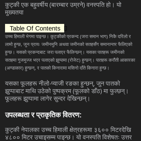
(
)
कुट्की
एक
बहुवर्षीय
बारम्बार
उम्रने
वनस्पति
हो।
यो
मुख्यतया
Table Of Contents
(
)
उच्च
हिमाली
भेगमा
पाइन्छ।
कुट्कीको
प्रकन्द
जरा
समान
भाग
निकै
दरिलो
र
,
लामो
हुन्छ
जुन
प्रायः
जमीनमुनि
अथवा
जमीनको
सतहसँग
समानान्तर
फैलिएको
हुन्छ।
यसको
प्रकन्दबाट
जरा
पलाएर
फैलिन्छन्।
यसका
पातहरू
जमीनको
(
)
सतहमा
गुजमुज्ज
भएर
पलाएको
झुप्पामा
रोजेट
हुन्छन्।
पातहरू
करौंती
आकारका
(
)
,
अण्डाकार
हुन्छन्
र
पातको
किनारामा
मसिनो
दाँते
किनारा
हुन्छ।
-
,
यसका
फूलहरू
नीलो
प्याजी
रङका
हुन्छन्
जुन
पातको
(
)
झुप्पाबाट
माथि
उठेको
पुष्पक्रम
फूलको
डाँठ
मा
फुल्छन्।
फूलहरू
झुप्पामा
लागेर
सुन्दर
देखिन्छन्।
उपलब्धता
र
प्राकृतिक
वितरण
:
कुट्की
नेपालका
उच्च
हिमाली
क्षेत्रहरूमा
३६००
मिटरदेखि
४८००
मिटर
उचाइसम्म
पाइन्छ।
यो
वनस्पति
विशेषतः
उत्तर