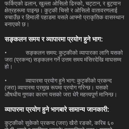
,
,
,
फर्किएको
ढलान
खुल्ला
ओसिलो
ढिस्को
चट्टान
र
बुट्यान
क्षेत्रहरूमा
पाइन्छ।
कुट्की
चिसो
र
ओसिलो
वातावरणलाई
रुचाउँछ
र
हिमाली
पहाडमा
यसले
आफ्नो
प्राकृतिक
वासस्थान
बनाएको
छ।
सङ्कलन
समय
र
व्यापारमा
प्रयोग
हुने
भाग
:
•
:
सङ्कलन
समय
कुट्कीको
व्यापारका
लागि
यसको
(
)
जरा
प्रकन्द
सङ्कलन
गर्ने
उत्तम
समय
मंसिरदेखि
माघसम्म
हो।
•
:
व्यापारमा
प्रयोग
हुने
भाग
कुट्कीको
प्रकन्द
(
)
जरा
व्यापारमा
प्रमुख
रूपमा
प्रयोग
गरिन्छ।
यसको
औषधीय
गुणका
कारण
यसको
जरा
धेरै
महत्त्वपूर्ण
मानिन्छ।
व्यापारमा
प्रयोग
हुने
भागबारे
सामान्य
जानकारी
:
(
)
,
कुट्कीको
सुकेको
प्रकन्द
जरा
खैरो
रङको
करिब
६०