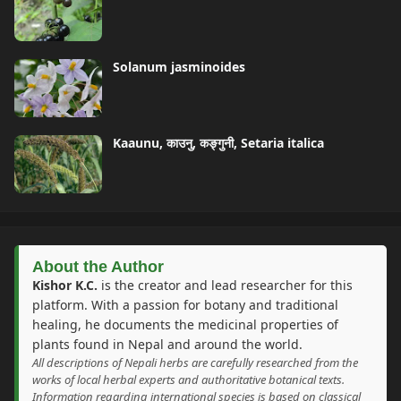
Solanum jasminoides
Kaaunu, काउनु, कङ्गुनी, Setaria italica
About the Author
Kishor K.C.
is the creator and lead researcher for this
platform. With a passion for botany and traditional
healing, he documents the medicinal properties of
plants found in Nepal and around the world.
All descriptions of Nepali herbs are carefully researched from the
works of local herbal experts and authoritative botanical texts.
Information regarding international species is based on classical