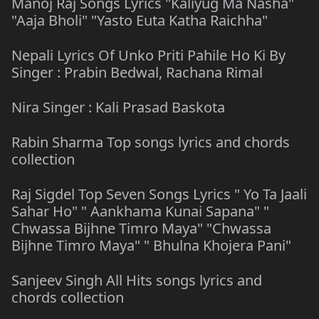
Manoj Raj Songs Lyrics "Kaliyug Ma Nasha"
"Aaja Bholi" "Yasto Euta Katha Raichha"
Nepali Lyrics Of Unko Priti Pahile Ho Ki By
Singer : Prabin Bedwal, Rachana Rimal
Nira Singer : Kali Prasad Baskota
Rabin Sharma Top songs lyrics and chords
collection
Raj Sigdel Top Seven Songs Lyrics " Yo Ta Jaali
Sahar Ho" " Aankhama Kunai Sapana" "
Chwassa Bijhne Timro Maya" "Chwassa
Bijhne Timro Maya" " Bhulna Khojera Pani"
Sanjeev Singh All Hits songs lyrics and
chords collection