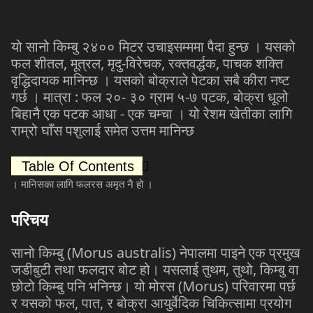
यो
सानो
किम्बु
२४००
मिटर
उचाइसम्ममा
पैदा
हुन्छ
।
यसको
फल
शीतल
,
मूत्रल
,
मृदु
-
विरेचक
,
रक्तवर्द्धक
,
पाचक
शक्ति
वृद्धिदायक
मानिन्छ
।
यसको
बोक्राले
पेटका
सबै
कीरा
नष्ट
गर्छ
।
मात्रा
:
फल
२०
-
३०
ग्राम
५
-
७
पटक
,
बोक्रा
धूलो
बिहानै
एक
पटक
आधा
-
एक
चम्चा
।
यो
रेशम
खेतीका
लागि
राम्रो
घाँस
पशुलाई
समेत
उत्तम
मानिन्छ
Table Of Contents
।
मानिसका
लागि
फलरस
अमृत
नै
हो
।
परिचय
सानो किम्बु (Morus australis) नेपालमा पाइने एक प्रमुख
जडीबुटी तथा फलदार बोट हो। यसलाई तुथम, तुथो, किम्बु वा
छोटो किम्बु पनि भनिन्छ। यो मोरस (Morus) परिवारमा पर्छ
र यसको फल, पात, र बोक्रा आयुर्वेदिक चिकित्सामा प्रयोग