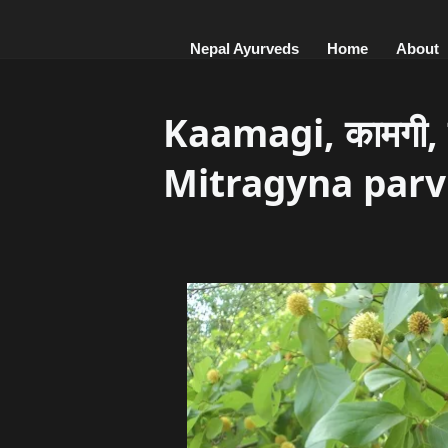
Nepal Ayurveds
Home
About
Kaamagi, कामगी, व
Mitragyna parvi