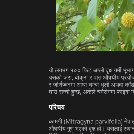
यो
लगभग
१००
फिट
अग्लो
वृक्ष
गर्मी
भूभा
यसको
जरा
,
बोक्रा
र
पात
औषधीय
प्रयो
र
जीर्णज्वरमा
आधा
चम्चा
धूलो
अथवा
काँढ
घाउ
सन्चो
हुन्छ
,
अर्कले
चर्मरोगमा
फाइदा
द
परिचय
कामगी
(Mitragyna parvifolia)
नेप
औषधीय
गुण
भएको
वृक्ष
हो।
यसलाई
स्था