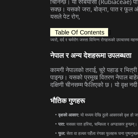
चिनिन्छ।
यो
रुबियासी
(Rubiaceae)
पर
सक्छ।
यसको
जरा
,
बोक्रा
,
पात
र
फूल
औ
यसले
पेट
रोग
,
Table Of Contents
ज्वरो
,
दर्द
र
चर्मरोग
जस्ता
विभिन्न
रोगहरूको
उपचारमा
महत्त्
नेपाल
र
अन्य
देशहरूमा
उपलब्धता
कामगी
नेपालको
तराई
,
चुरे
पहाड
र
भित्री
पाइन्छ।
यसको
प्रमुख
वितरण
नेपाल
बाह
दक्षिणी
चीनसम्म
फैलिएको
छ।
यो
वृक्ष
नदी
भौतिक
गुणहरू
वृक्षको
आकार
:
यो
मध्यम
देखि
ठूलो
आकारको
वृक्ष
हो
ज
पात
:
यसका
पात
हरिया
,
चम्किला
र
अण्डाकार
हुन्छन्।
फूल
:
सेता
वा
हल्का
पहेँला
रंगका
फूलहरू
घना
पुष्पगुच्छ