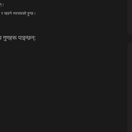
छन्।
र
खस्र्ने
स्वभावको
हुन्छ।
य
गुणहरू
पाइन्छन्
: