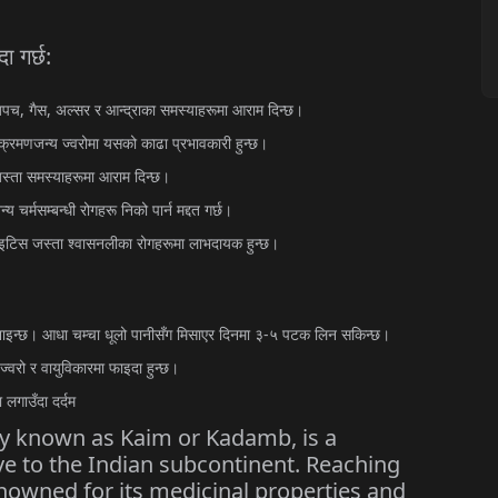
दा
गर्छ
:
अपच
,
गैस
,
अल्सर
र
आन्द्राका
समस्याहरूमा
आराम
दिन्छ।
ंक्रमणजन्य
ज्वरोमा
यसको
काढा
प्रभावकारी
हुन्छ।
स्ता
समस्याहरूमा
आराम
दिन्छ।
न्य
चर्मसम्बन्धी
रोगहरू
निको
पार्न
मद्दत
गर्छ।
ाइटिस
जस्ता
श्वासनलीका
रोगहरूमा
लाभदायक
हुन्छ।
ाइन्छ।
आधा
चम्चा
धूलो
पानीसँग
मिसाएर
दिनमा
३
-
५
पटक
लिन
सकिन्छ।
ज्वरो
र
वायुविकारमा
फाइदा
हुन्छ।
ा
लगाउँदा
दर्दम
y known as Kaim or Kadamb, is a
ive to the Indian subcontinent. Reaching
renowned for its medicinal properties and