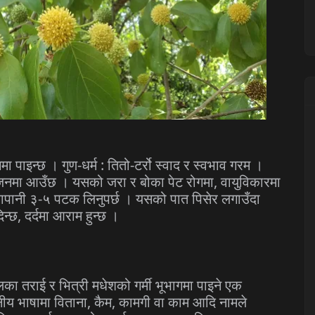
गमा
पाइन्छ
।
गुण
-
धर्म
:
तितो
-
टर्रो
स्वाद
र
स्वभाव
गरम
।
जनमा
आउँछ
।
यसको
जरा
र
बोका
पेट
रोगमा
,
वायुविकारमा
ापानी
३
-
५
पटक
लिनुपर्छ
।
यसको
पात
पिसेर
लगाउँदा
िन्छ
,
दर्दमा
आराम
हुन्छ
।
ालका
तराई
र
भित्री
मधेशको
गर्मी
भूभागमा
पाइने
एक
नीय
भाषामा
विताना
,
कैम
,
कामगी
वा
काम
आदि
नामले