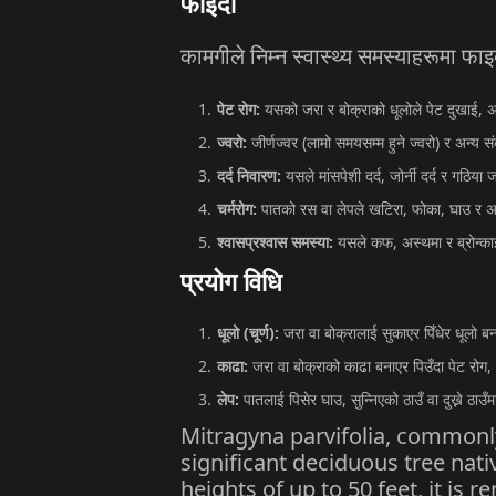
फाइदा
कामगीले
निम्न
स्वास्थ्य
समस्याहरूमा
फाइ
पेट
रोग
:
यसको
जरा
र
बोक्राको
धूलोले
पेट
दुखाई
,
ज्वरो
:
जीर्णज्वर
(
लामो
समयसम्म
हुने
ज्वरो
)
र
अन्य
स
दर्द
निवारण
:
यसले
मांसपेशी
दर्द
,
जोर्नी
दर्द
र
गठिया
ज
चर्मरोग
:
पातको
रस
वा
लेपले
खटिरा
,
फोका
,
घाउ
र
अ
श्वासप्रश्वास
समस्या
:
यसले
कफ
,
अस्थमा
र
ब्रोन्क
प्रयोग
विधि
धूलो
(
चूर्ण
):
जरा
वा
बोक्रालाई
सुकाएर
पिँधेर
धूलो
बन
काढा
:
जरा
वा
बोक्राको
काढा
बनाएर
पिउँदा
पेट
रोग
,
लेप
:
पातलाई
पिसेर
घाउ
,
सुन्निएको
ठाउँ
वा
दुख्ने
ठाउँम
Mitragyna parvifolia, commonl
significant deciduous tree nat
heights of up to 50 feet, it is 