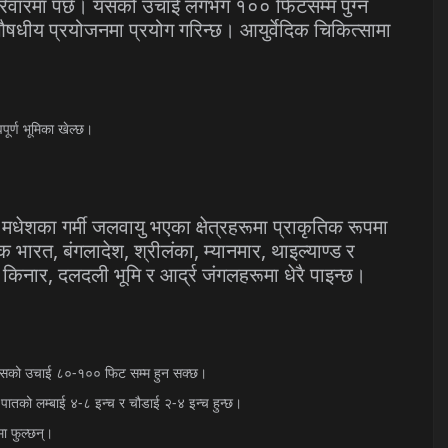
िवारमा
पर्छ।
यसको
उचाई
लगभग
१००
फिटसम्म
पुग्न
षधीय
प्रयोजनमा
प्रयोग
गरिन्छ।
आयुर्वेदिक
चिकित्सामा
वपूर्ण
भूमिका
खेल्छ।
मधेशका
गर्मी
जलवायु
भएका
क्षेत्रहरूमा
प्राकृतिक
रूपमा
ेक
भारत
,
बंगलादेश
,
श्रीलंका
,
म्यानमार
,
थाइल्याण्ड
र
किनार
,
दलदली
भूमि
र
आर्द्र
जंगलहरूमा
धेरै
पाइन्छ।
सको
उचाई
८०
-
१००
फिट
सम्म
हुन
सक्छ।
पातको
लम्बाई
४
-
८
इन्च
र
चौडाई
२
-
४
इन्च
हुन्छ।
मा
फुल्छन्।