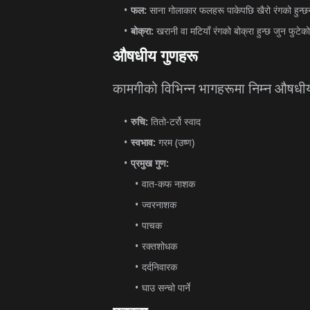
फल
:
साना
गोलाकार
फलहरू
पाकेपछि
खैरो
रंगको
हुन्
बोक्रा
:
खरानी
वा
मटियाँ
रंगको
बोक्रा
हुन्छ
जुन
फुटेको
औषधीय
गुणहरू
कामगीको
विभिन्न
भागहरूमा
निम्न
औषधी
रुचि
:
तितो
-
टर्रो
स्वाद
स्वभाव
:
गरम
(
उष्ण
)
प्रमुख
गुण
:
वात
-
कफ
नाशक
ज्वरनाशक
पाचक
रक्तशोधक
दर्दनिवारक
घाउ
सन्चो
पार्ने