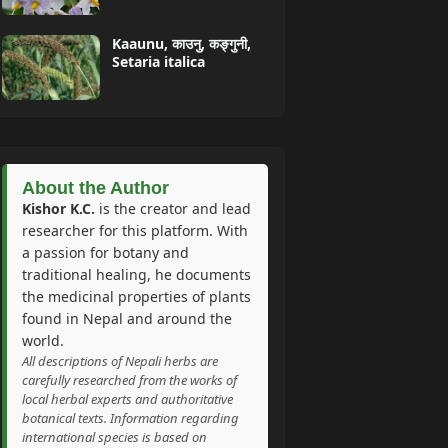
Kaaunu, काउनु, कङ्गुनी,
Setaria italica
About the Author
Kishor K.C.
is the creator and lead
researcher for this platform. With
a passion for botany and
traditional healing, he documents
the medicinal properties of plants
found in Nepal and around the
world.
All descriptions of Nepali herbs are
carefully researched from the works of
local herbal experts and authoritative
botanical texts. Information regarding
international species is based on