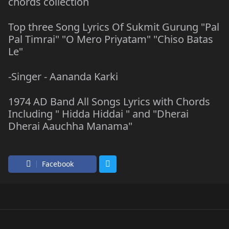
chords collection
Top three Song Lyrics Of Sukmit Gurung "Pal
Pal Timrai" "O Mero Priyatam" "Chiso Batas
Le"
-Singer - Aananda Karki
1974 AD Band All Songs Lyrics with Chords
Including " Hidda Hiddai " and "Dherai
Dherai Aauchha Manama"
Facebook