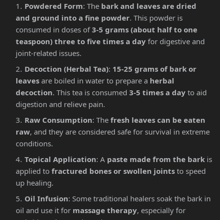
Powdered Form
: The
bark and leaves are dried
and ground into a fine powder
. This powder is
consumed in doses of
3-5 grams (about half to one
teaspoon) three to five times a day
for digestive and
joint-related issues.
Decoction (Herbal Tea)
:
15-25 grams of bark or
leaves
are boiled in water to prepare a
herbal
decoction
. This tea is consumed
3-5 times a day
to aid
digestion and relieve pain.
Raw Consumption
: The
fresh leaves can be eaten
raw
, and they are considered safe for survival in extreme
conditions.
Topical Application
: A
paste made from the bark
is
applied to
fractured bones or swollen joints
to speed
up healing.
Oil Infusion
: Some traditional healers soak the bark in
oil and use it for
massage therapy
, especially for