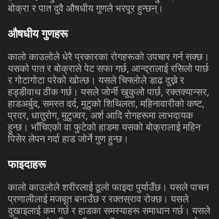
बोक्रा
र
पात
दुवै
औषधीय
गुणले
भरपूर
हुन्छन्।
औषधीय
गुणहरू
कालो
काउलोले
धेरै
प्रकारका
रोगहरूको
उपचार
गर्न
सक्छ।
,
यसको
पात
र
बोक्राले
पेट
सफा
गर्छ
आन्द्रालाई
रसिलो
पार्छ
र
गोटागोटा
परेको
खोल्छ।
यसले
चिफ्लोले
डाढ
दुख्ने
र
,
,
हड्डीवाथ
ठीक
गर्छ।
यसले
जोर्नी
खुकुलो
पार्छ
रक्तक्यान्सर
,
,
,
,
हाडअर्बुद
समस्त
दर्द
मुटुको
शिथिलता
महिनावारीको
कष्ट
,
,
,
प्रदर
धातुरोग
मुटुज्वर
अर्श
आदि
रोगहरूमा
लाभदायक
हुन्छ।
भाँचिएको
वा
फुटेको
हाडमा
यसको
बोक्रालाई
महिन
पिसेर
लेपन
गर्दा
हाड
जोर्ने
गुण
हुन्छ।
फाइदाहरू
कालो
काउलोले
शरीरलाई
ठूलो
फाइदा
पुर्याउँछ।
यसले
पाचन
प्रणालीलाई
मजबूत
बनाउँछ
र
रक्तस्राव
रोक्छ।
यसले
दुखाइलाई
कम
गर्छ
र
हाडका
समस्याहरू
समाधान
गर्छ।
यसले