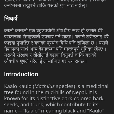
कन्टेनरमा
राख्नुपर्छ
ताकि
यसको
गुण
नष्ट
नहोस्।
निष्कर्ष
कालो
काउलो
एक
बहुउपयोगी
औषधीय
रूख
हो
जसले
धेरै
प्रकारका
रोगहरूको
उपचार
गर्न
सक्छ।
यसले
शरीरलाई
धेरै
फाइदा
पुर्याउँछ
र
यसको
प्रयोग
विधि
पनि
सजिलो
छ।
यसले
नेपालका
साथै
अन्य
देशहरूमा
पनि
महत्त्वपूर्ण
भूमिका
खेल्छ।
यसको
संरक्षण
र
खेतीलाई
बढावा
दिनुपर्छ
ताकि
यसको
औषधीय
गुणले
धेरैलाई
लाभान्वित
गराउन
सक्छ।
Introduction
Kaalo Kaulo (
Machilus
species) is a medicinal
tree found in the mid-hills of Nepal. It is
known for its distinctive dark-colored bark,
seeds, and trunk, which contribute to its
name—"Kaalo" meaning black and "Kaulo"