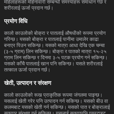
महिलाहरूको
महिनावारी
सम्बन्धी
समस्याहरू
समाधान
गर्छ
र
शरीरलाई
ऊर्जा
प्रदान
गर्छ।
प्रयोग
विधि
कालो
काउलोको
बोक्रा
र
पातलाई
औषधीको
रूपमा
प्रयोग
गरिन्छ।
यसको
बोक्रा
र
पातलाई
पानीमा
उमालेर
काढा
बनाएर
पिउन
सकिन्छ।
यसको
मात्रा
आधा
देखि
एक
चम्चा
(
-
)
-
३
५
ग्राम
लिन
सकिन्छ।
बोक्रा
र
पातको
मात्रा
१५
२५
-
ग्राम
लिन
सकिन्छ
र
दिनमा
३
५
पटक
प्रयोग
गर्न
सकिन्छ।
यसको
काँचै
पातलाई
खान
पनि
सकिन्छ।
यसले
शरीरलाई
तत्काल
ऊर्जा
प्रदान
गर्छ।
खेती
,
उत्पादन
र
संरक्षण
कालो
काउलोको
रूख
प्राकृतिक
रूपमा
जंगलमा
पाइन्छ।
यसलाई
खेती
गरेर
पनि
उत्पादन
गर्न
सकिन्छ।
यसको
बीउ
वा
कलमबाट
यसको
खेती
गर्न
सकिन्छ।
यसको
पात
र
बोक्रालाई
सुकाएर
संरक्षण
गर्न
सकिन्छ।
यसलाई
सुकाएपछि
एयरटाइट