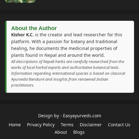
About the Author
Kishor K.C.
is the creator and lead researcher for this
platform. With a passion for botany and traditional
healing, he documents the medicinal properties of
plants found in Nepal and around the world.
All descriptions of Nepali herbs are carefully researched from the
works of local herbal experts and authoritative botanical texts.
Information regarding international species is based on classical
Ayurveda literature and insights from renowned Indian
practitioners.
Design by -
Easyayurveds.com
Home
Privacy Policy
Terms
Disclaimer
Contact Us
About
Blogs