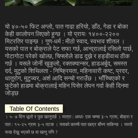
-
,
,
,
यो
४०
५०
फिट
अग्लो
पात
गाढा
हरियो
डाँठ
गेडा
र
बोका
-
केही
कालोपन
लिएको
हुन्छ
।
यो
प्रायः
१४००
२२००
-
:
,
मिटरतिर
पाइन्छ
।
गुण
धर्म
मीठो
स्वाद
स्वभाव
शीतल
।
,
,
यसको
पात
र
बोक्राले
पेट
सफा
गर्छ
आन्द्रालाई
रसिलो
पार्छ
,
गोटागोटा
परेको
खोल्छ
चिफ्लोले
डाढ
दुख्ने
र
हड्डीवाथ
ठीक
,
,
,
गर्छ
।
यसले
जोर्नी
खुकुलो
रक्तक्यान्सर
हाडअर्बुद
समस्त
,
-
,
,
,
दर्द
मुटुको
शिथिलता
निष्क्रियता
महिनावारी
कष्ट
प्रदर
,
,
धातुरोग
मुटुज्वर
अर्श
आदि
सन्चो
गराउँछ
।
भाँच्चिएको
र
फुटेको
हाडमा
बोक्रालाई
महिन
पिसेर
लेपन
गर्दा
केही
दिनमा
जोड्छ
Table Of Contents
-
:
-
-
,
।
५
७
दिन
धूलो
र
पुवा
खानुपर्छ
।
मात्रा
आधा
एक
चम्चा
३
५
ग्राम
बोक्रा
र
:
-
-
पात
१५
२५
ग्राम
३
५
पटक
।
यसको
काच्चै
पात
खाएर
बाँच्न
सकिन्छ
।
यस्तो
?
रूख
देख्नु
भएको
छ
वा
खानु
पनि