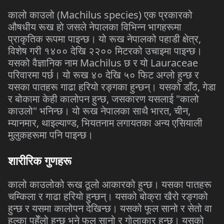
(Machilus species)
कालो
काउलो
एक
प्रकारको
औषधीय
रूख
हो
जसले
नेपालका
विभिन्न
भागहरूमा
,
प्राकृतिक
रूपमा
पाइन्छ।
यो
रूख
नेपालको
पहाडी
क्षेत्र
विशेष
गरी
१४००
देखि
२२००
मिटरको
उचाइमा
पाइन्छ।
Machilus
Lauraceae
यसको
वैज्ञानिक
नाम
छ
र
यो
परिवारमा
पर्छ।
यो
रूख
४०
देखि
५०
फिट
अग्लो
हुन्छ
र
,
यसका
पातहरू
गाढा
हरियो
रङ्गका
हुन्छन्।
यसको
डाँठ
गेडा
,
"
र
बोकामा
केही
कालोपन
हुन्छ
जसकारण
यसलाई
कालो
"
,
,
काउलो
भनिन्छ।
यो
रूख
नेपालका
साथै
भारत
चीन
,
,
म्यानमार
थाइल्याण्ड
भियतनाम
लगायतका
अन्य
एसियाली
मुलुकहरूमा
पनि
पाइन्छ।
शारीरिक
गुणहरू
कालो
काउलोको
रूख
ठूलो
आकारको
हुन्छ।
यसका
पातहरू
चम्किला
र
गाढा
हरियो
हुन्छन्।
यसको
बोक्रा
खैरो
रङ्गको
हुन्छ
र
यसमा
कालोपन
देखिन्छ।
यसको
फूल
सानो
र
सेतो
वा
हल्का
पहेँलो
हुन्छ
भने
फल
सानो
र
गोलाकार
हुन्छ।
यसको