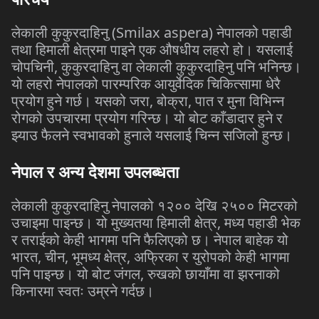
लेकाली
कुकुरदाहिनु
(Smilax aspera)
नेपालको
पहाडी
तथा
हिमाली
क्षेत्रमा
पाइने
एक
औषधीय
लहरो
हो।
यसलाई
चोपचिनी
,
कुकुरदाहिनु
वा
लेकाली
कुकुरदाहिनु
पनि
भनिन्छ।
यो
लहरो
नेपालको
पारम्परिक
आयुर्वेदिक
चिकित्सामा
धेरै
प्रयोग
हुने
गर्छ।
यसको
जरा
,
बोक्रा
,
पात
र
मुना
विभिन्न
रोगको
उपचारमा
प्रयोग
गरिन्छ।
यो
बोट
काँडादार
हुने
र
झ्याउ
फैलने
स्वभावको
हुनाले
यसलाई
चिन्न
सजिलो
हुन्छ।
नेपाल
र
अन्य
देशमा
उपलब्धता
लेकाली
कुकुरदाहिनु
नेपालको
१२००
देखि
२५००
मिटरको
उचाइमा
पाइन्छ।
यो
मुख्यतया
हिमाली
क्षेत्र
,
मध्य
पहाडी
भेक
र
तराईको
केही
भागमा
पनि
फैलिएको
छ।
नेपाल
बाहेक
यो
भारत
,
चीन
,
भूमध्य
क्षेत्र
,
अफ्रिका
र
युरोपको
केही
भागमा
पनि
पाइन्छ।
यो
बोट
जंगल
,
रुखको
छायाँमा
वा
झरनाको
किनारमा
स्वतः
उम्रने
गर्दछ।