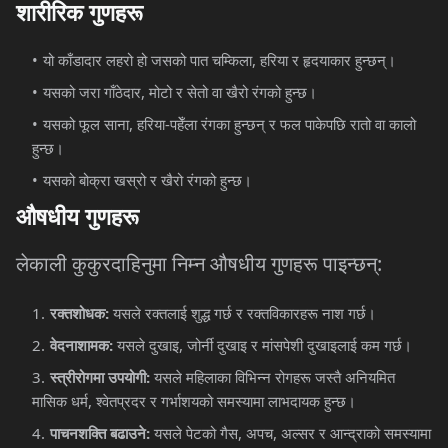
शारीरिक
गुणहरू
यो
काँडादार
लहरो
हो
जसको
पात
चम्किला
,
हरिया
र
हृदयाकार
हुन्छन्।
यसको
जरा
गाँठेदार
,
मोटो
र
सेतो
वा
खैरो
रंगको
हुन्छ।
यसको
फूल
साना
,
हरिया
-
पहेँला
रंगका
हुन्छन्
र
फल
पाकेपछि
रातो
वा
कालो
हुन्छ।
यसको
बोक्रा
खस्रो
र
खैरो
रंगको
हुन्छ।
औषधीय
गुणहरू
लेकाली
कुकुरदाहिनुमा
निम्न
औषधीय
गुणहरू
पाइन्छन्
:
रक्तशोधक
:
यसले
रक्तलाई
शुद्ध
गर्छ
र
रक्तविकारहरू
नाश
गर्छ।
वेदनाशामक
:
यसले
दुखाइ
,
जोर्नी
दुखाइ
र
मांसपेशी
दुखाइलाई
कम
गर्छ।
स्त्रीरोगमा
उपयोगी
:
यसले
महिलाका
विभिन्न
रोगहरू
जस्तै
अनियमित
मासिक
धर्म
,
श्वेतप्रदर
र
गर्भाशयको
समस्यामा
लाभदायक
हुन्छ।
पाचनशक्ति
बढाउने
:
यसले
पेटको
गैस
,
अपच
,
अल्सर
र
आन्द्राको
समस्यामा