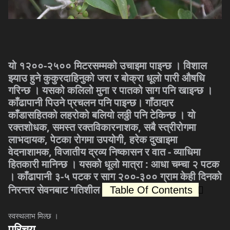
यो १२००-२५०० मिटरसम्मको उचाइमा पाइन्छ । विशाल
झ्याउ हुने कुकुरदाहिनुको जरा र बोक्रा धूलो पारी औषधि
गरिन्छ । यसको कलिलो मुना र पातको साग पनि खाइन्छ ।
काँढापानी पिउने प्रचलन पनि पाइन्छ। गाँठादार
काँडासहितको लहरोको बलियो लठ्ठी पनि टेकिन्छ । यो
रक्तशोधक, समस्त रक्तविकारनाशक, सबै स्त्रीरोगमा
लाभदायक, पेटका रोगमा उपयोगी, हरेक दुखाइमा
वेदनाशामक, विजातीय द्रव्य निष्कासन र वात - व्याधिमा
हितकारी मानिन्छ । यसको धूलो मात्रा : आधा चम्चा २ पटक
। काँढापानी ३-५ पटक र साग २००-३०० ग्राम केही दिनको
निरन्तर सेवनबाट गतिशील
Table Of Contents
स्वस्थलाभ मिल्छ ।
परिचय