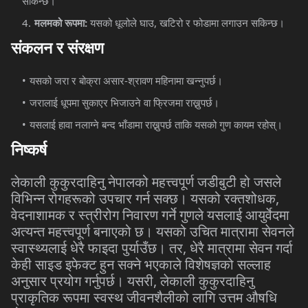
सकिन्छ।
मलमको
रूपमा
:
यसको
धूलोले
घाउ
,
खटिरो
र
फोडामा
लगाउन
सकिन्छ।
संकलन
र
संरक्षण
यसको
जरा
र
बोक्रा
असार
-
श्रावण
महिनामा
खन्नुपर्छ।
जरालाई
धूपमा
सुकाएर
भिजाउने
वा
फ्रिजमा
राख्नुपर्छ।
यसलाई
हावा
नलाग्ने
बन्द
भाँडामा
राख्नुपर्छ
ताकि
यसको
गुण
कायम
रहोस्।
निष्कर्ष
लेकाली
कुकुरदाहिनु
नेपालको
महत्त्वपूर्ण
जडीबुटी
हो
जसले
विभिन्न
रोगहरूको
उपचार
गर्न
सक्छ।
यसको
रक्तशोधक
,
वेदनाशामक
र
स्त्रीरोग
निवारण
गर्ने
गुणले
यसलाई
आयुर्वेदमा
अत्यन्त
महत्त्वपूर्ण
बनाएको
छ।
यसको
उचित
मात्रामा
सेवनले
स्वास्थ्यलाई
धेरै
फाइदा
पुर्याउँछ।
तर
,
धेरै
मात्रामा
सेवन
गर्दा
केही
साइड
इफेक्ट
हुन
सक्ने
भएकाले
विशेषज्ञको
सल्लाह
अनुसार
प्रयोग
गर्नुपर्छ।
यसरी
,
लेकाली
कुकुरदाहिनु
प्राकृतिक
रूपमा
स्वस्थ
जीवनशैलीको
लागि
उत्तम
औषधि