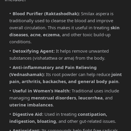
Blood Purifier (Raktashodhak):
Smilax aspera is
traditionally used to cleanse the blood and improve
overall circulation. This makes it useful in treating
skin
diseases
,
acne
,
eczema
, and other toxic build-up
conditions.
Detoxifying Agent:
It helps remove unwanted
substances (vishatattwa or ama) from the body.
Anti-inflammatory and Pain Relieving
(Vednashamak):
Its root powder can help reduce
joint
pain, arthritis, backaches, and general body pain
.
Useful in Women’s Health:
Traditional uses include
managing
menstrual disorders
,
leucorrhea
, and
uterine imbalances
.
Digestive Aid:
Used in treating
constipation,
indigestion, bloating
, and other gut-related issues.
Antioxidant:
Its compounds help fight free radicals,