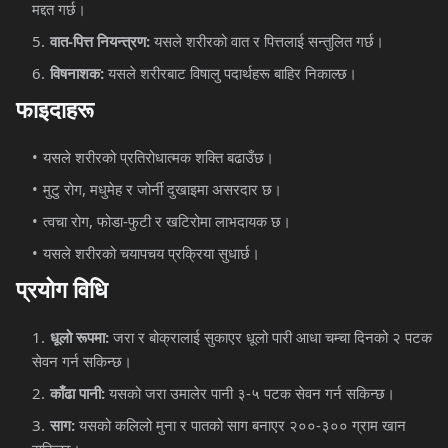
मद्दत
गर्छ।
वात
-
पित्त
नियन्त्रण
:
यसले
शरीरको
वात
र
पित्तलाई
सन्तुलित
गर्छ।
विषनाशक
:
यसले
शरीरबाट
विषालु
पदार्थहरू
बाहिर
निकाल्छ।
फाइदाहरू
यसले
शरीरको
प्रतिरोधात्मक
शक्ति
बढाउँछ।
मुटु
रोग
,
मधुमेह
र
जोर्नी
दुखाइमा
असरदार
छ।
त्वचा
रोग
,
फोडा
-
फुटी
र
खटिरोमा
लाभदायक
छ।
यसले
शरीरको
चयापचय
प्रक्रिया
सुधार्छ।
प्रयोग
विधि
धूलो
रूपमा
:
जरा
र
बोक्रालाई
सुकाएर
धूलो
पारी
आधा
चम्चा
दिनको
२
पटक
सेवन
गर्न
सकिन्छ।
काँढा
पानी
:
यसको
जरा
उमालेर
पानी
३
-
५
पटक
सेवन
गर्न
सकिन्छ।
साग
:
यसको
कलिलो
मुना
र
पातको
साग
बनाएर
२००
-
३००
ग्राम
खान